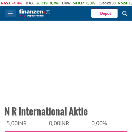
3
-1,4%
DAX
26 319
0,7%
Dow
54 037
0,3%
EStoxx50
6 524
0,3%
Depot
N R International Aktie
5,00
0,00
0,00
INR
INR
%