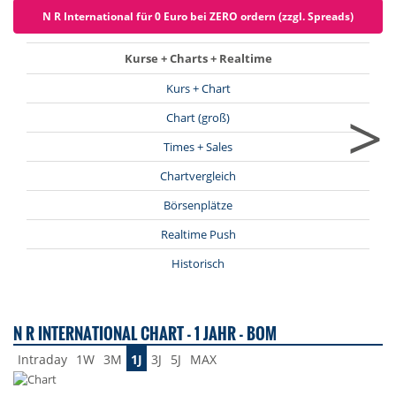
N R International für 0 Euro bei ZERO ordern (zzgl. Spreads)
Kurse + Charts + Realtime
Kurs + Chart
>
Chart (groß)
Times + Sales
Chartvergleich
Börsenplätze
Realtime Push
Historisch
N R INTERNATIONAL CHART - 1 JAHR - BOM
Intraday
1W
3M
1J
3J
5J
MAX