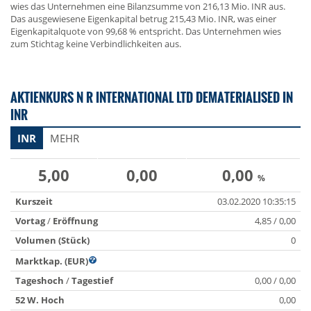
wies das Unternehmen eine Bilanzsumme von 216,13 Mio. INR aus.
Das ausgewiesene Eigenkapital betrug 215,43 Mio. INR, was einer
Eigenkapitalquote von 99,68 % entspricht. Das Unternehmen wies
zum Stichtag keine Verbindlichkeiten aus.
AKTIENKURS N R INTERNATIONAL LTD DEMATERIALISED IN
INR
INR
MEHR
5,00
0,00
0,00
%
Kurszeit
03.02.2020 10:35:15
Vortag
/
Eröffnung
4,85 / 0,00
Volumen (Stück)
0
Marktkap. (EUR)
Tageshoch
/
Tagestief
0,00 / 0,00
52 W. Hoch
0,00