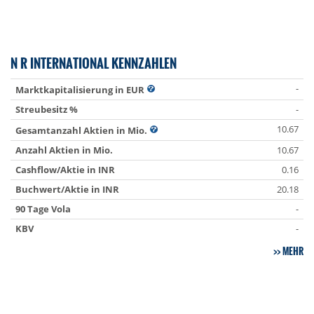
N R INTERNATIONAL KENNZAHLEN
-
Marktkapitalisierung in EUR
Streubesitz %
-
10.67
Gesamtanzahl Aktien in Mio.
Anzahl Aktien in Mio.
10.67
Cashflow/Aktie in INR
0.16
Buchwert/Aktie in INR
20.18
90 Tage Vola
-
KBV
-
MEHR