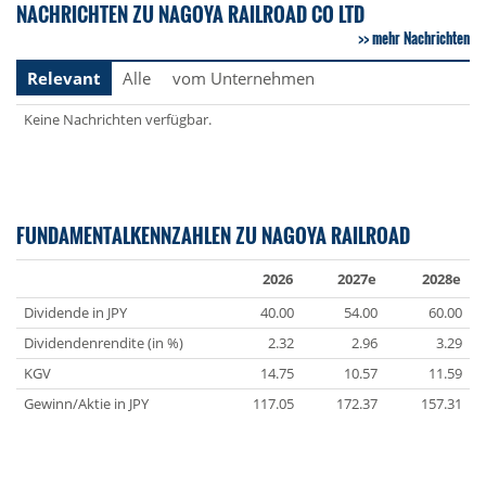
NACHRICHTEN ZU NAGOYA RAILROAD CO LTD
mehr Nachrichten
Relevant
Alle
vom Unternehmen
Keine Nachrichten verfügbar.
FUNDAMENTALKENNZAHLEN ZU NAGOYA RAILROAD
2026
2027e
2028e
Dividende in JPY
40.00
54.00
60.00
Dividendenrendite (in %)
2.32
2.96
3.29
KGV
14.75
10.57
11.59
Gewinn/Aktie in JPY
117.05
172.37
157.31