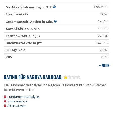
1.98 Mrd.
Marktkapitalisierung in EUR
Streubesitz %
89.57
196.13
Gesamtanzahl Aktien in Mio.
Anzahl Aktien in Mio.
196.13
Cashflow/Aktie in JPY
278.34
Buchwert/Aktie in JPY
2 473.18
90 Tage Vola
22.02
KBV
0.70
MEHR
RATING FÜR NAGOYA RAILROAD:
Die Fundamentalanalyse von Nagoya Railroad ergibt 1 von 4 Sternen
bei mittlerem Risiko.
Fundamentalanalyse
Risikoanalyse
Alternativen