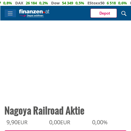
8%
DAX
26 184
0,2%
Dow
54 349
0,5%
EStoxx50
6 518
0,6%
Nasd
Depot
Nagoya Railroad Aktie
9,90
0,00
0,00
EUR
EUR
%