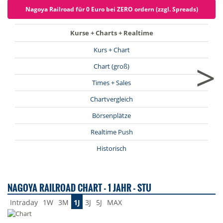
Nagoya Railroad für 0 Euro bei ZERO ordern (zzgl. Spreads)
Kurse + Charts + Realtime
Kurs + Chart
>
Chart (groß)
Times + Sales
Chartvergleich
Börsenplätze
Realtime Push
Historisch
NAGOYA RAILROAD CHART - 1 JAHR - STU
Intraday
1W
3M
1J
3J
5J
MAX