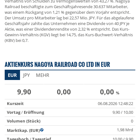
Verhältnis von Schulden zu Vermögenswerten von 43,27 %. Nagoya
Railroad beschäftigte zum Geschäftsjahresende 30.637 Mitarbeiter,
was einem Rückgang von 1,21 % gegenüber dem Vorjahr entspricht.
Der Umsatz pro Mitarbeiter lag bei 22,57 Mio. JPY. Für das abgelaufene
Geschäftsjahr zahlte das Unternehmen eine Dividende von 40 JPY je
Aktie, was einer Dividendenrendite von 2,32 % entspricht. Das Kurs-
Gewinn-Verhältnis (KGV) liegt bei 14,75, das Kurs-Buchwert-Verhältnis
(KBV) bei 0,7.
AKTIENKURS NAGOYA RAILROAD CO LTD IN EUR
EUR
JPY
MEHR
9,90
0,00
0,00
%
Kurszeit
06.08.2026 12:48:22
Vortag
/
Eröffnung
9,90 / 10,00
Volumen (Stück)
0
1,98 Mrd
Marktkap. (EUR)
Tageshoch
/
Tagestief
10,00 / 9,90