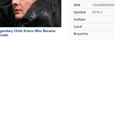
ISIN
US6298983056
Symbol
NPKLY
Indizes
Land
Branche