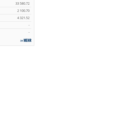
33 580.72
2 100.70
4 321.52
-
-
MEHR