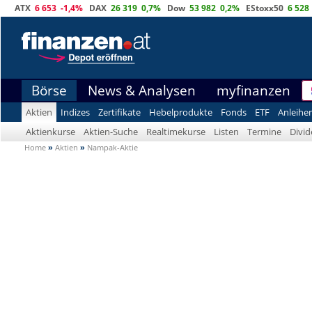
ATX
6 653
-1,4%
DAX
26 319
0,7%
Dow
53 982
0,2%
EStoxx50
6 528
Börse
News & Analysen
myfinanzen
Aktien
Indizes
Zertifikate
Hebelprodukte
Fonds
ETF
Anleihe
Aktienkurse
Aktien-Suche
Realtimekurse
Listen
Termine
Divi
Home
»
Aktien
»
Nampak-Aktie