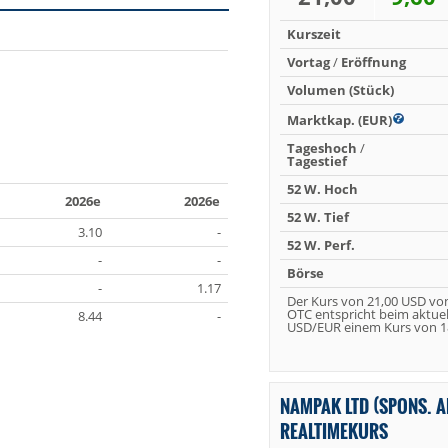
Kurszeit
Vortag
/
Eröffnung
Volumen (Stück)
Marktkap. (EUR)
Tageshoch
/
Tagestief
52 W. Hoch
2026e
2026e
52 W. Tief
3.10
-
52 W. Perf.
-
-
Börse
-
1.17
Der Kurs von 21,00 USD vo
OTC entspricht beim aktue
8.44
-
USD/EUR einem Kurs von 18
NAMPAK LTD (SPONS. A
REALTIMEKURS