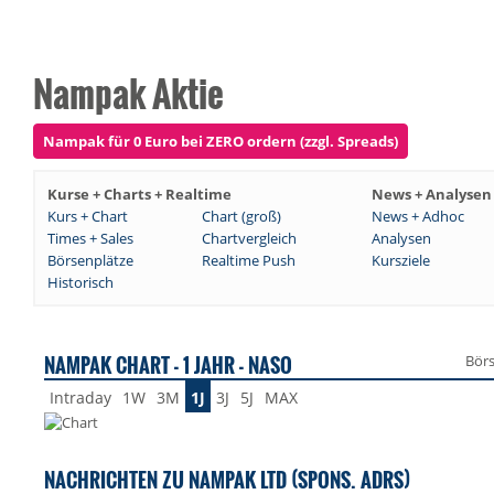
Nampak Aktie
Nampak für 0 Euro bei ZERO ordern (zzgl. Spreads)
Kurse + Charts + Realtime
News + Analysen
Kurs + Chart
Chart (groß)
News + Adhoc
Times + Sales
Chartvergleich
Analysen
Börsenplätze
Realtime Push
Kursziele
Historisch
NAMPAK CHART - 1 JAHR - NASO
Bör
Intraday
1W
3M
1J
3J
5J
MAX
NACHRICHTEN ZU NAMPAK LTD (SPONS. ADRS)