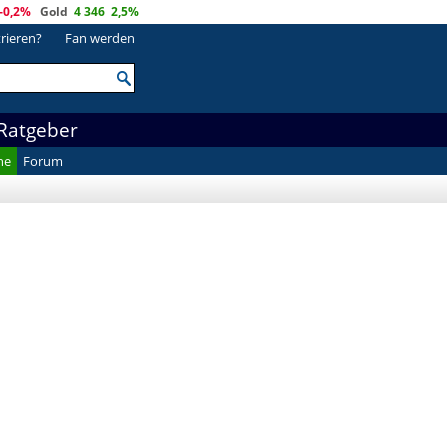
-0,2%
Gold
4 346
2,5%
trieren?
Fan werden
Ratgeber
he
Forum