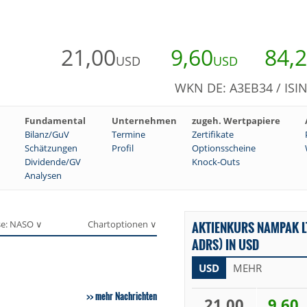
21,00
9,60
84,
USD
USD
WKN DE: A3EB34 / ISI
Fundamental
Unternehmen
zugeh. Wertpapiere
Bilanz/GuV
Termine
Zertifikate
Schätzungen
Profil
Optionsscheine
Dividende/GV
Knock-Outs
Analysen
se: NASO ∨
Chartoptionen ∨
AKTIENKURS NAMPAK L
ADRS) IN USD
USD
MEHR
mehr Nachrichten
21,00
9,60