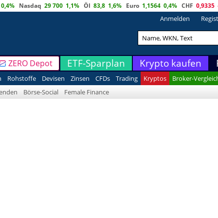
0,4%
Nasdaq
29 700
1,1%
Öl
83,8
1,6%
Euro
1,1564
0,4%
CHF
0,9335
Anmelden
Regis
ETF-Sparplan
Krypto kaufen
ZERO Depot
n
Rohstoffe
Devisen
Zinsen
CFDs
Trading
Kryptos
Broker-Vergleic
denden
Börse-Social
Female Finance