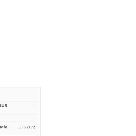
 EUR
-
-
Mio.
33 580.72