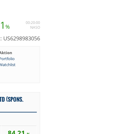
21
00:20:00
%
NASO
N: US6298983056
Aktion
Portfolio
Watchlist
TD (SPONS.
84,21