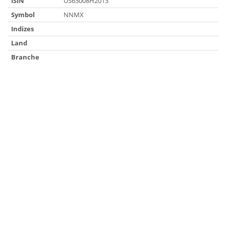
ISIN
US63008H2013
Symbol
NNMX
Indizes
Land
Branche