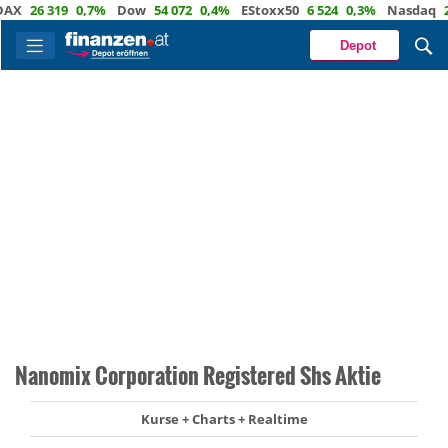
26 319
0,7%
Dow
54 072
0,4%
EStoxx50
6 524
0,3%
Nasdaq
29 6
Depot
Nanomix Corporation Registered Shs Aktie
Kurse + Charts + Realtime