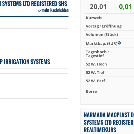
 SYSTEMS LTD REGISTERED SHS
20,01
0,01
mehr Nachrichten
Kurszeit
Vortag
/
Eröffnung
Volumen (Stück)
Marktkap. (EUR)
Tageshoch
/
Tagestief
 IRRIGATION SYSTEMS
52 W. Hoch
52 W. Tief
52 W. Perf.
Börse
NARMADA MACPLAST DR
SYSTEMS LTD REGISTER
REALTIMEKURS