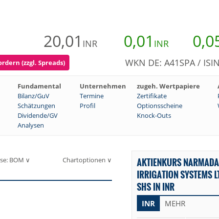
20,01
0,01
0,0
INR
INR
WKN DE: A41SPA / ISI
rdern (zzgl. Spreads)
Fundamental
Unternehmen
zugeh. Wertpapiere
Bilanz/GuV
Termine
Zertifikate
Schätzungen
Profil
Optionsscheine
Dividende/GV
Knock-Outs
Analysen
se: BOM ∨
Chartoptionen ∨
AKTIENKURS NARMADA
IRRIGATION SYSTEMS L
SHS IN INR
INR
MEHR