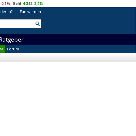
-0,1%
Gold
4 342
2,4%
trieren?
Fan werden
Ratgeber
he
Forum