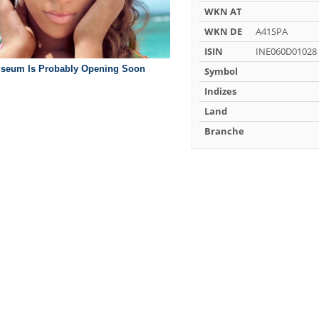
WKN AT
WKN DE
A41SPA
ISIN
INE060D01028
Symbol
Indizes
Land
Branche