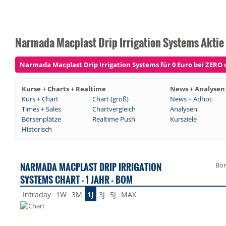
Narmada Macplast Drip Irrigation Systems Aktie
Narmada Macplast Drip Irrigation Systems für 0 Euro bei ZERO o
Kurse + Charts + Realtime
News + Analysen
Kurs + Chart
Chart (groß)
News + Adhoc
Times + Sales
Chartvergleich
Analysen
Börsenplätze
Realtime Push
Kursziele
Historisch
NARMADA MACPLAST DRIP IRRIGATION
Bör
SYSTEMS CHART - 1 JAHR - BOM
Intraday
1W
3M
1J
3J
5J
MAX