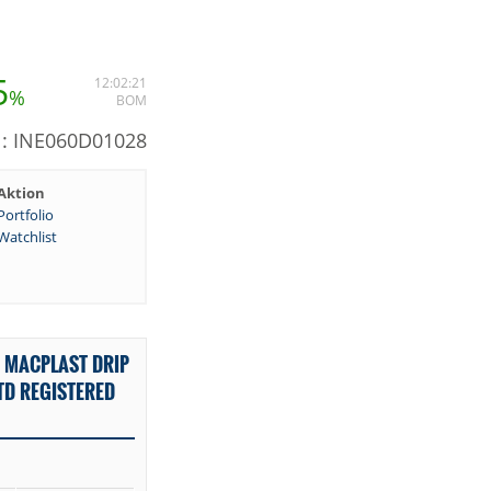
5
12:02:21
%
BOM
N: INE060D01028
Aktion
Portfolio
Watchlist
 MACPLAST DRIP
TD REGISTERED