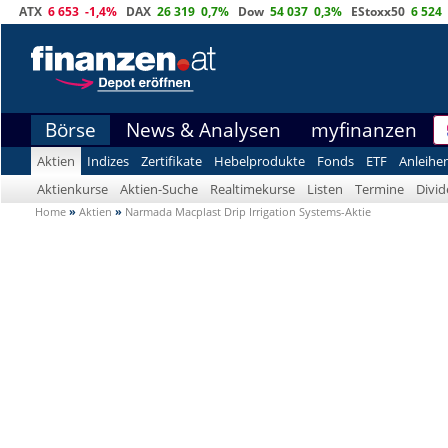
ATX
6 653
-1,4%
DAX
26 319
0,7%
Dow
54 037
0,3%
EStoxx50
6 524
Börse
News & Analysen
myfinanzen
Aktien
Indizes
Zertifikate
Hebelprodukte
Fonds
ETF
Anleihe
Aktienkurse
Aktien-Suche
Realtimekurse
Listen
Termine
Divi
Home
»
Aktien
»
Narmada Macplast Drip Irrigation Systems-Aktie