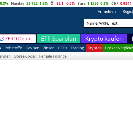
0,3%
Nasdaq
29 722
1,2%
Öl
82,1
-0,5%
Euro
1,1559
0,3%
CHF
0,9344
Anmelden
Regis
ETF-Sparplan
Krypto kaufen
ZERO Depot
n
Rohstoffe
Devisen
Zinsen
CFDs
Trading
Kryptos
Broker-Vergleic
denden
Börse-Social
Female Finance