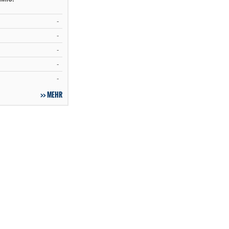
-
-
-
-
-
MEHR