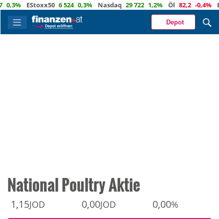
3%
EStoxx50
6 524
0,3%
Nasdaq
29 722
1,2%
Öl
82,2
-0,4%
Euro
Depot
National Poultry Aktie
1,15
0,00
0,00
JOD
JOD
%