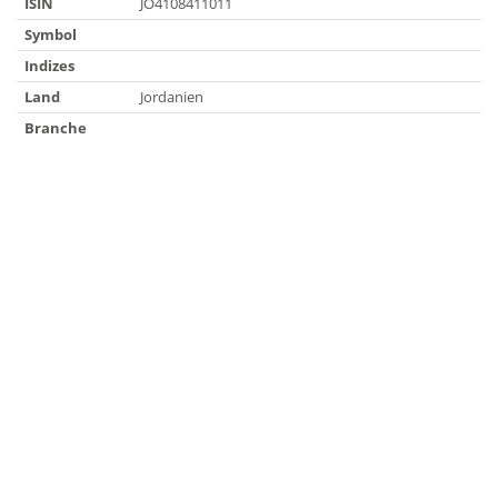
ISIN
JO4108411011
Symbol
Indizes
Land
Jordanien
Branche