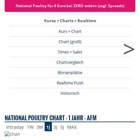
National Poultry für 0 Euro bei ZERO ordern (zzgl. Spreads)
Kurse + Charts + Realtime
Kurs + Chart
>
Chart (groß)
Times + Sales
Chartvergleich
Börsenplätze
Realtime Push
Historisch
NATIONAL POULTRY CHART - 1 JAHR - AFM
Intraday
1W
3M
1J
3J
5J
MAX