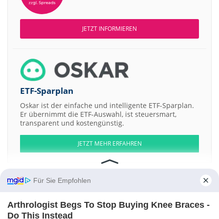
JETZT INFORMIEREN
ETF-Sparplan
Oskar ist der einfache und intelligente ETF-Sparplan.
Er übernimmt die ETF-Auswahl, ist steuersmart,
transparent und kostengünstig.
JETZT MEHR ERFAHREN
Für Sie Empfohlen
Aktien ATX
DAX
EuroStoxx 50
Dow Jones
NASDAQ 100
Nikkei 225
Arthrologist Begs To Stop Buying Knee Braces -
S&P 500
Do This Instead