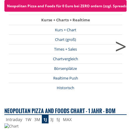
Neopolitan Pizza and Foods für 0 Euro bei ZERO ordern (zzgl. Spreads)
Kurse + Charts + Realtime
Kurs + Chart
>
Chart (groß)
Times + Sales
Chartvergleich
Börsenplätze
Realtime Push
Historisch
NEOPOLITAN PIZZA AND FOODS CHART - 1 JAHR - BOM
Intraday
1W
3M
1J
3J
5J
MAX