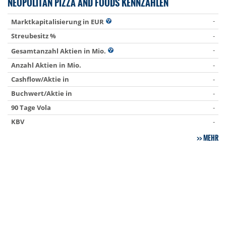
NEOPOLITAN PIZZA AND FOODS KENNZAHLEN
-
Marktkapitalisierung in EUR
Streubesitz %
-
-
Gesamtanzahl Aktien in Mio.
Anzahl Aktien in Mio.
-
Cashflow/Aktie in
-
Buchwert/Aktie in
-
90 Tage Vola
-
KBV
-
MEHR