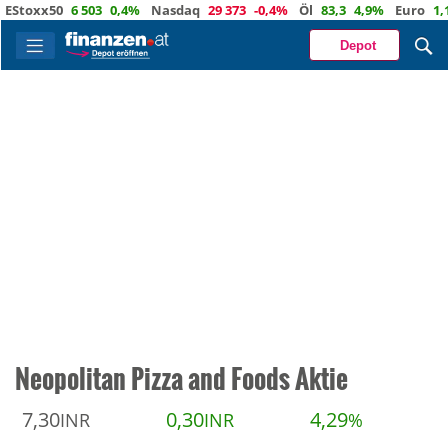
oxx50
6 503
0,4%
Nasdaq
29 373
-0,4%
Öl
83,3
4,9%
Euro
1,1525
Depot
Neopolitan Pizza and Foods Aktie
7,30
0,30
4,29
INR
INR
%