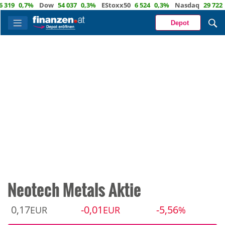
0,7%
Dow
54 037
0,3%
EStoxx50
6 524
0,3%
Nasdaq
29 722
1,2
Depot
Neotech Metals Aktie
0,17
-0,01
-5,56
EUR
EUR
%