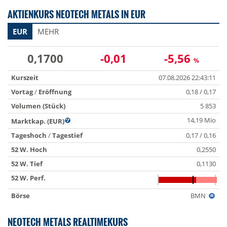
AKTIENKURS NEOTECH METALS IN EUR
EUR
MEHR
0,1700
-0,01
-5,56
%
Kurszeit
07.08.2026 22:43:11
Vortag
/
Eröffnung
0,18 / 0,17
Volumen (Stück)
5 853
14,19 Mio
Marktkap. (EUR)
Tageshoch
/
Tagestief
0,17 / 0,16
52 W. Hoch
0,2550
52 W. Tief
0,1130
52 W. Perf.
Börse
BMN
NEOTECH METALS REALTIMEKURS