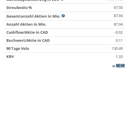
Streubesitz %
97.50
87.94
Gesamtanzahl Aktien in Mio.
Anzahl Aktien in Mio.
87.94
Cashflow/Aktie in CAD
-0.02
Buchwert/Aktie in CAD
0.11
90 Tage Vola
130.49
KBV
1.33
MEHR