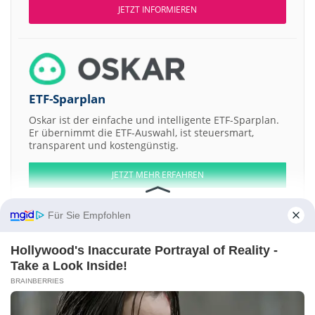
JETZT INFORMIEREN
ETF-Sparplan
Oskar ist der einfache und intelligente ETF-Sparplan.
Er übernimmt die ETF-Auswahl, ist steuersmart,
transparent und kostengünstig.
JETZT MEHR ERFAHREN
Für Sie Empfohlen
Hollywood's Inaccurate Portrayal of Reality -
Aktien ATX
DAX
EuroStoxx 50
Dow Jones
NASDAQ 100
Nikkei 225
Take a Look Inside!
S&P 500
BRAINBERRIES
Weitere Aktien:
Mach Natural Resources LP Representing
Irm Energy
BigRep