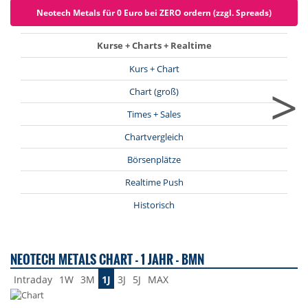
Neotech Metals für 0 Euro bei ZERO ordern (zzgl. Spreads)
Kurse + Charts + Realtime
Kurs + Chart
>
Chart (groß)
Times + Sales
Chartvergleich
Börsenplätze
Realtime Push
Historisch
NEOTECH METALS CHART - 1 JAHR - BMN
Intraday
1W
3M
1J
3J
5J
MAX