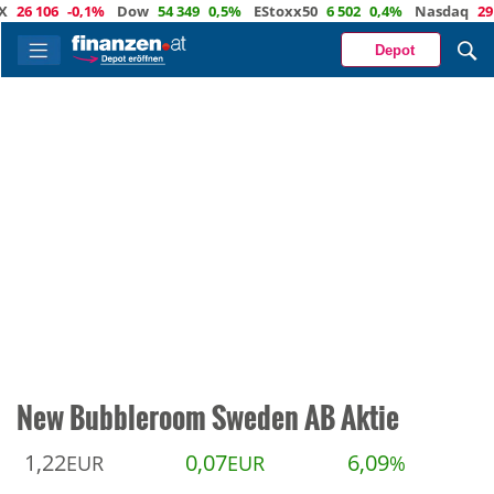
 106
-0,1%
Dow
54 349
0,5%
EStoxx50
6 502
0,4%
Nasdaq
29 488
Depot
New Bubbleroom Sweden AB Aktie
1,22
0,07
6,09
EUR
EUR
%