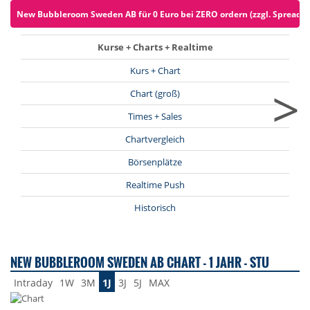
New Bubbleroom Sweden AB für 0 Euro bei ZERO ordern (zzgl. Spreads)
Kurse + Charts + Realtime
Kurs + Chart
>
Chart (groß)
Times + Sales
Chartvergleich
Börsenplätze
Realtime Push
Historisch
NEW BUBBLEROOM SWEDEN AB CHART - 1 JAHR - STU
Intraday
1W
3M
1J
3J
5J
MAX