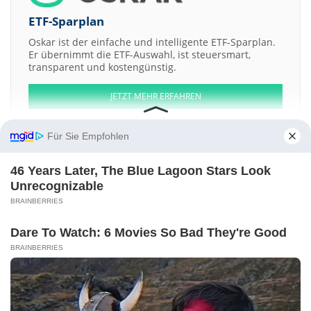
ETF-Sparplan
Oskar ist der einfache und intelligente ETF-Sparplan.
Er übernimmt die ETF-Auswahl, ist steuersmart,
transparent und kostengünstig.
JETZT MEHR ERFAHREN
Für Sie Empfohlen
46 Years Later, The Blue Lagoon Stars Look
Aktien ATX
DAX
EuroStoxx 50
Dow Jones
NASDAQ 100
Nikkei 225
Unrecognizable
S&P 500
BRAINBERRIES
Weitere Aktien:
AB Igrene Cons of 2 Shs + 1 Wt
KuangChi Science
Eprolius Ingatlan
Dare To Watch: 6 Movies So Bad They're Good
Zrt. Registered Shs
Innovid
Wrkr
BRAINBERRIES
Kontakt
-
Impressum
-
Werbung
-
Barrierefreiheit
Sitemap
-
Datenschutz
-
Disclaimer
-
AGB
-
Privatsphäre-Einstellungen