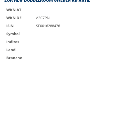
WKN AT
WKN DE
A3C7PN
ISIN
SE0016288476
Symbol
Indizes
Land
Branche