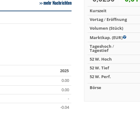
mehr Nachrichten
Kurszeit
Vortag
/
Eröffnung
Volumen (Stück)
Marktkap. (EUR)
Tageshoch
/
Tagestief
52 W. Hoch
52 W. Tief
2025
52 W. Perf.
0.00
Börse
0.00
-
-0.04