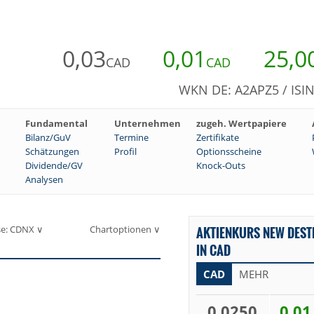
0,03
0,01
25,0
CAD
CAD
WKN DE: A2APZ5 / ISI
Fundamental
Unternehmen
zugeh. Wertpapiere
Bilanz/GuV
Termine
Zertifikate
Schätzungen
Profil
Optionsscheine
Dividende/GV
Knock-Outs
Analysen
se: CDNX ∨
Chartoptionen ∨
AKTIENKURS NEW DEST
IN CAD
CAD
MEHR
0,0250
0,01