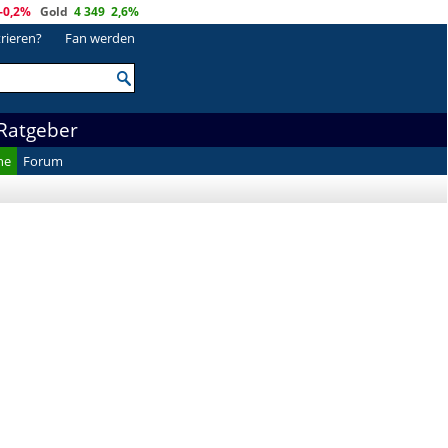
-0,2%
Gold
4 349
2,6%
trieren?
Fan werden
Ratgeber
he
Forum