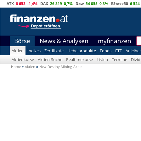
ATX
6 653
-1,4%
DAX
26 319
0,7%
Dow
54 055
0,3%
EStoxx50
6 524
Börse
News & Analysen
myfinanzen
Aktien
Indizes
Zertifikate
Hebelprodukte
Fonds
ETF
Anleihe
Aktienkurse
Aktien-Suche
Realtimekurse
Listen
Termine
Divi
Home
»
Aktien
»
New Destiny Mining-Aktie