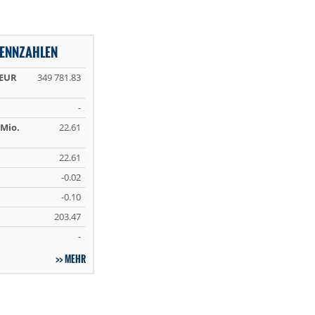
KENNZAHLEN
 EUR
349 781.83
-
Mio.
22.61
22.61
-0.02
-0.10
203.47
-
MEHR