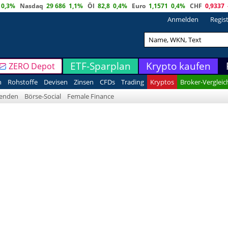
0,3%
Nasdaq
29 686
1,1%
Öl
82,8
0,4%
Euro
1,1571
0,4%
CHF
0,9337
Anmelden
Regis
ETF-Sparplan
Krypto kaufen
ZERO Depot
n
Rohstoffe
Devisen
Zinsen
CFDs
Trading
Kryptos
Broker-Vergleic
denden
Börse-Social
Female Finance