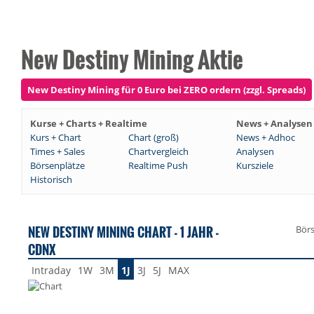
New Destiny Mining Aktie
New Destiny Mining für 0 Euro bei ZERO ordern (zzgl. Spreads)
Kurse + Charts + Realtime
News + Analysen
Kurs + Chart
Chart (groß)
News + Adhoc
Times + Sales
Chartvergleich
Analysen
Börsenplätze
Realtime Push
Kursziele
Historisch
NEW DESTINY MINING CHART - 1 JAHR -
Bör
CDNX
Intraday
1W
3M
1J
3J
5J
MAX