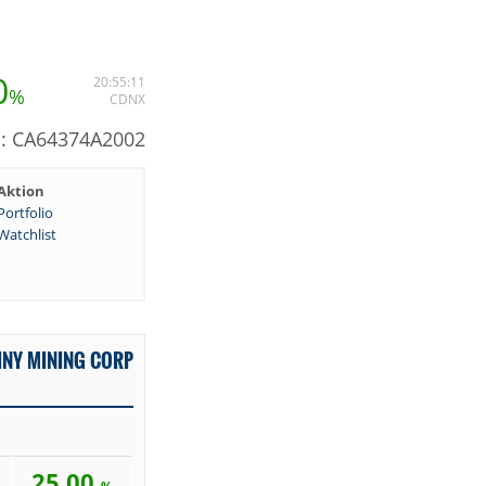
0
20:55:11
%
CDNX
N: CA64374A2002
Aktion
Portfolio
Watchlist
INY MINING CORP
25,00