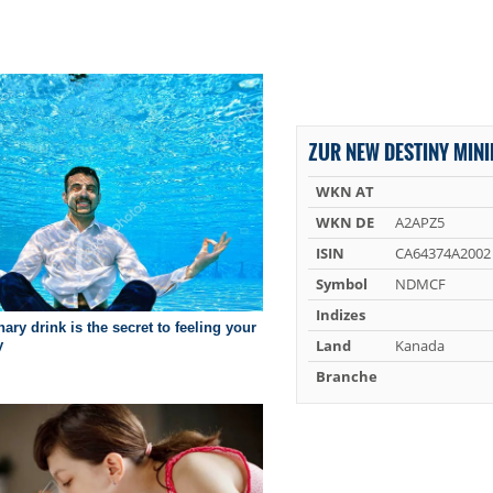
ZUR NEW DESTINY MINI
WKN AT
WKN DE
A2APZ5
ISIN
CA64374A2002
Symbol
NDMCF
Indizes
Land
Kanada
Branche