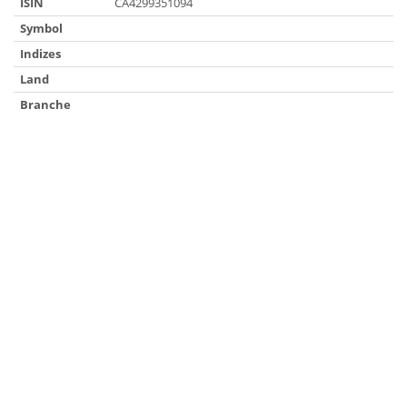
ISIN
CA4299351094
Symbol
Indizes
Land
Branche