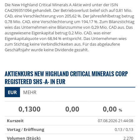
Die New Highland Critical Minerals A Aktie wird unter der ISIN
CA4299351094 gehandelt. Der Betriebsverlust belief sich auf 0,81 Mio.
CAD, eine Verschlechterung von 205,62 %. Der Jahresfehlbetrag betrug
0,78 Mio. CAD, eine Verschlechterung um 194,17 %. Zum Bilanzstichtag
wies das Unternehmen eine Bilanzsumme von 0,29 Mio. CAD aus. Das
ausgewiesene Eigenkapital betrug 0,2 Mio. CAD, was einer
Eigenkapitalquote von 68,94 % entspricht. Das Unternehmen wies
zum Stichtag keine Verbindlichkeiten aus. Für das abgelaufene
Geschäftsjahr wurde keine Dividende gezahlt.
AKTIENKURS NEW HIGHLAND CRITICAL MINERALS CORP
REGISTERED SHS -A- IN EUR
EUR
MEHR
0,1300
0,00
0,00
%
Kurszeit
07.08.2026 21:44:08
Vortag
/
Eröffnung
0,13 / 0,13
Volumen (Stück)
2 270