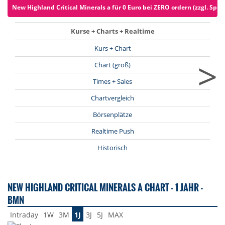
New Highland Critical Minerals a für 0 Euro bei ZERO ordern (zzgl. Spre
Kurse + Charts + Realtime
Kurs + Chart
>
Chart (groß)
Times + Sales
Chartvergleich
Börsenplätze
Realtime Push
Historisch
NEW HIGHLAND CRITICAL MINERALS A CHART - 1 JAHR -
BMN
Intraday
1W
3M
1J
3J
5J
MAX