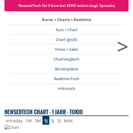
NewsedTech für 0 Euro bei ZERO ordern (zzgl. Spreads)
Kurse + Charts + Realtime
Kurs + Chart
>
Chart (groß)
Times + Sales
Chartvergleich
Börsenplätze
Realtime Push
Historisch
NEWSEDTECH CHART - 1 JAHR - TOKIO
Intraday
1W
3M
1J
3J
5J
MAX