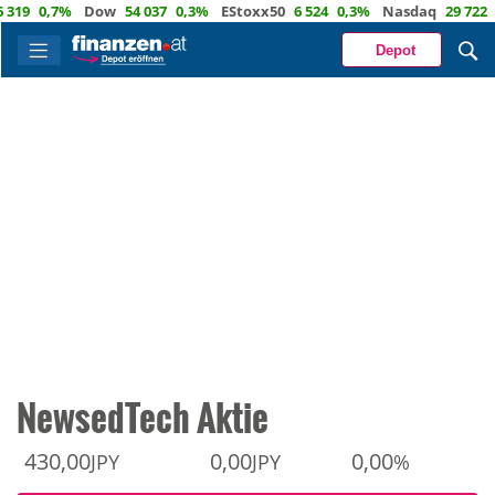
0,7%
Dow
54 037
0,3%
EStoxx50
6 524
0,3%
Nasdaq
29 722
1,2
Depot
NewsedTech Aktie
430,00
0,00
0,00
JPY
JPY
%