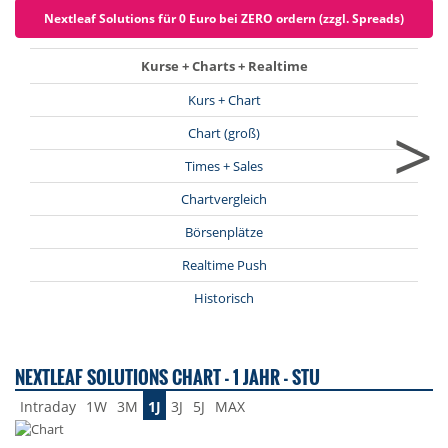
Nextleaf Solutions für 0 Euro bei ZERO ordern (zzgl. Spreads)
Kurse + Charts + Realtime
Kurs + Chart
>
Chart (groß)
Times + Sales
Chartvergleich
Börsenplätze
Realtime Push
Historisch
NEXTLEAF SOLUTIONS CHART - 1 JAHR - STU
Intraday
1W
3M
1J
3J
5J
MAX