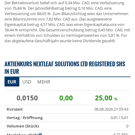
Der Betriebsverlust belief sich auf 0,34 Mio. CAD, eine Verbesserung
von 76,84 %. Der Jahresfehlbetrag betrug 0,16 Mio. CAD, eine
Verbesserung um 88,65 %. Zum Bilanzstichtag wies das Unternehmen
eine Bilanzsumme von 7,82 Mio. CAD aus. Das ausgewiesene
Eigenkapital betrug 4,57 Mio. CAD, was einer Eigenkapitalquote von
58,44 % entspricht. Die Gesamtverschuldung betrug 0,45 Mio. CAD, mit
einem Verhältnis von Schulden zu Vermögenswerten von 5,81 %. Für
das abgelaufene Geschäftsjahr wurde keine Dividende gezahlt.
AKTIENKURS NEXTLEAF SOLUTIONS LTD REGISTERED SHS
IN EUR
EUR
USD
MEHR
0,0150
0,00
25,00
%
Kurszeit
06.08.2026 21:55:43
Vortag
/
Eröffnung
0,01 / 0,01
Volumen (Stück)
0
4,21 Mio