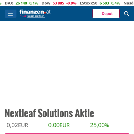
AX
26 140
0,1%
Dow
53 885
-0,9%
EStoxx50
6 503
0,4%
Nasdaq
2
Depot
Nextleaf Solutions Aktie
0,02
0,00
25,00
EUR
EUR
%