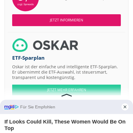
JETZT INFORMIEREN
ETF-Sparplan
Oskar ist der einfache und intelligente ETF-Sparplan.
Er übernimmt die ETF-Auswahl, ist steuersmart,
transparent und kostengünstig.
JETZT MEHR ERFAHREN
Für Sie Empfohlen
If Looks Could Kill, These Women Would Be On
Aktien ATX
DAX
EuroStoxx 50
Dow Jones
NASDAQ 100
Nikkei 225
Top
S&P 500