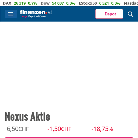
X
26 319
0,7%
Dow
54 037
0,3%
EStoxx50
6 524
0,3%
Nasdaq
29
Depot
Nexus Aktie
6,50
-1,50
-18,75
CHF
CHF
%