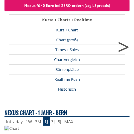
Nexus für 0 Euro bei ZERO ordern (zzgl. Spreads)
Kurse + Charts + Realtime
Kurs + Chart
>
Chart (groß)
Times + Sales
Chartvergleich
Börsenplätze
Realtime Push
Historisch
NEXUS CHART - 1 JAHR - BERN
Intraday
1W
3M
1J
3J
5J
MAX