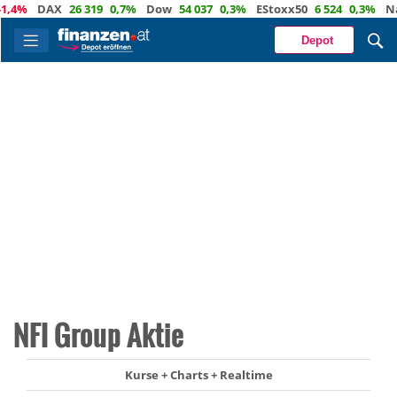
4%
DAX
26 319
0,7%
Dow
54 037
0,3%
EStoxx50
6 524
0,3%
Nasd
Depot
NFI Group Aktie
Kurse + Charts + Realtime