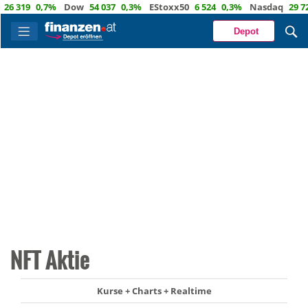
319
0,7%
Dow
54 037
0,3%
EStoxx50
6 524
0,3%
Nasdaq
29 722
Depot
NFT Aktie
Kurse + Charts + Realtime