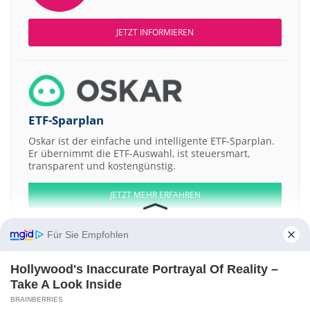
JETZT INFORMIEREN
ETF-Sparplan
Oskar ist der einfache und intelligente ETF-Sparplan.
Er übernimmt die ETF-Auswahl, ist steuersmart,
transparent und kostengünstig.
JETZT MEHR ERFAHREN
Für Sie Empfohlen
Hollywood's Inaccurate Portrayal Of Reality –
Aktien ATX
DAX
EuroStoxx 50
Dow Jones
NASDAQ 100
Nikkei 225
Take A Look Inside
S&P 500
BRAINBERRIES