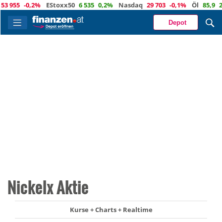
955
-0,2%
EStoxx50
6 535
0,2%
Nasdaq
29 703
-0,1%
Öl
85,9
2,8
Depot
Nickelx Aktie
Kurse + Charts + Realtime