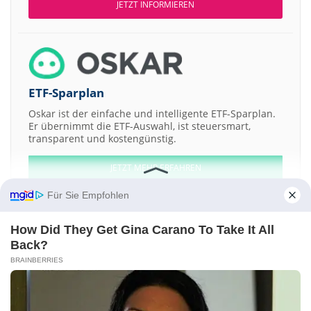
JETZT INFORMIEREN
ETF-Sparplan
Oskar ist der einfache und intelligente ETF-Sparplan.
Er übernimmt die ETF-Auswahl, ist steuersmart,
transparent und kostengünstig.
JETZT MEHR ERFAHREN
Für Sie Empfohlen
How Did They Get Gina Carano To Take It All
Back?
Aktien ATX
DAX
EuroStoxx 50
Dow Jones
NASDAQ 100
Nikkei 225
BRAINBERRIES
S&P 500
Weitere Aktien:
Kernel Group a
Landcadia a
Cricu a
Urbanise.com
ActiveOps