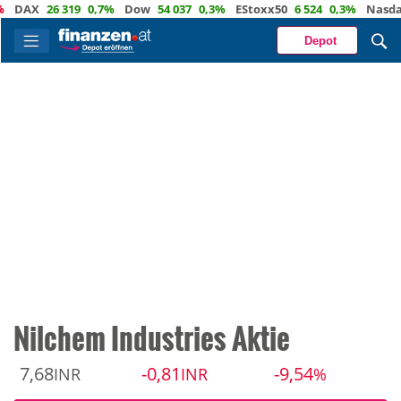
AX
26 319
0,7%
Dow
54 037
0,3%
EStoxx50
6 524
0,3%
Nasdaq
2
Depot
Nilchem Industries Aktie
7,68
-0,81
-9,54
INR
INR
%