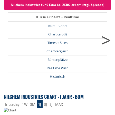
Nilchem Industries für 0 Euro bei ZERO ordern (zzgl. Spreads)
Kurse + Charts + Realtime
Kurs + Chart
>
Chart (groß)
Times + Sales
Chartvergleich
Börsenplätze
Realtime Push
Historisch
NILCHEM INDUSTRIES CHART - 1 JAHR - BOM
Intraday
1W
3M
1J
3J
5J
MAX