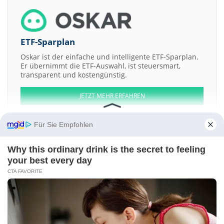
ETF-Sparplan
Oskar ist der einfache und intelligente ETF-Sparplan.
Er übernimmt die ETF-Auswahl, ist steuersmart,
transparent und kostengünstig.
JETZT MEHR ERFAHREN
Für Sie Empfohlen
Why this ordinary drink is the secret to feeling
Aktien ATX
DAX
EuroStoxx 50
Dow Jones
NASDAQ 100
Nikkei 225
your best every day
S&P 500
CTA FAVORITE
Weitere Aktien:
Mercury Metals
Punjab Communications
Shikhar Consultants
Hasti
Finance
G D Trading and Agencies
Kontakt
-
Impressum
-
Werbung
-
Barrierefreiheit