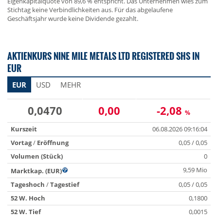
Eigenkapitalquote von 89,6 % entspricht. Das Unternehmen wies zum
Stichtag keine Verbindlichkeiten aus. Für das abgelaufene
Geschäftsjahr wurde keine Dividende gezahlt.
AKTIENKURS NINE MILE METALS LTD REGISTERED SHS IN
EUR
EUR
USD
MEHR
0,0470
0,00
-2,08
%
Kurszeit
06.08.2026 09:16:04
Vortag
/
Eröffnung
0,05 / 0,05
Volumen (Stück)
0
9,59 Mio
Marktkap. (EUR)
Tageshoch
/
Tagestief
0,05 / 0,05
52 W. Hoch
0,1800
52 W. Tief
0,0015