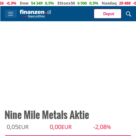
0,3%
Dow
54 349
0,5%
EStoxx50
6 506
0,5%
Nasdaq
29 488
-0,8%
Depot
Nine Mile Metals Aktie
0,05
0,00
-2,08
EUR
EUR
%