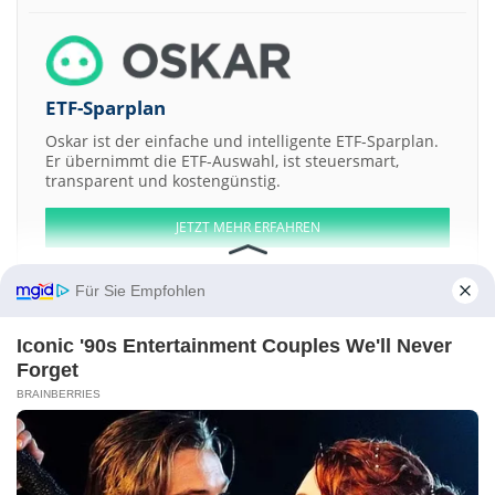
ETF-Sparplan
Oskar ist der einfache und intelligente ETF-Sparplan.
Er übernimmt die ETF-Auswahl, ist steuersmart,
transparent und kostengünstig.
JETZT MEHR ERFAHREN
Für Sie Empfohlen
Iconic '90s Entertainment Couples We'll Never
Aktien ATX
DAX
EuroStoxx 50
Dow Jones
NASDAQ 100
Nikkei 225
Forget
S&P 500
BRAINBERRIES
Weitere Aktien:
HCM Acquisition a
KnightSwan Acquisiton a
Planet Based Foods
Global
Nelson Resources
Wellbeing Digital Sciences
Kontakt
-
Impressum
-
Werbung
-
Barrierefreiheit