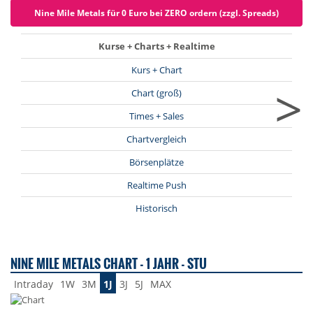
Nine Mile Metals für 0 Euro bei ZERO ordern (zzgl. Spreads)
Kurse + Charts + Realtime
Kurs + Chart
>
Chart (groß)
Times + Sales
Chartvergleich
Börsenplätze
Realtime Push
Historisch
NINE MILE METALS CHART - 1 JAHR - STU
Intraday
1W
3M
1J
3J
5J
MAX