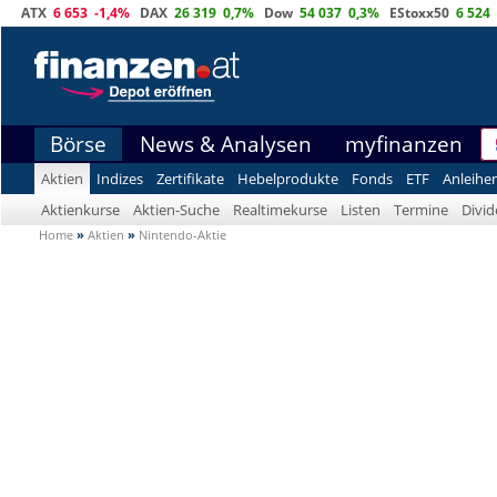
ATX
6 653
-1,4%
DAX
26 319
0,7%
Dow
54 037
0,3%
EStoxx50
6 524
Börse
News & Analysen
myfinanzen
Aktien
Indizes
Zertifikate
Hebelprodukte
Fonds
ETF
Anleihe
Aktienkurse
Aktien-Suche
Realtimekurse
Listen
Termine
Divi
Home
»
Aktien
»
Nintendo-Aktie