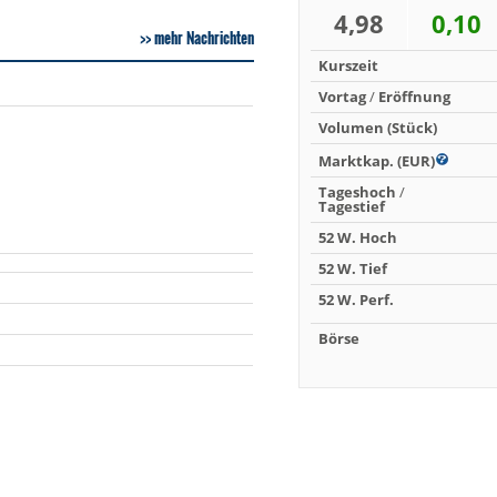
4,98
0,10
mehr Nachrichten
Kurszeit
Vortag
/
Eröffnung
Volumen (Stück)
Marktkap. (EUR)
Tageshoch
/
Tagestief
52 W. Hoch
52 W. Tief
52 W. Perf.
Börse