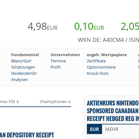
4,98
0,10
2,0
EUR
EUR
WKN DE: A40CM4 / ISI
Fundamental
Unternehmen
zugeh. Wertpapiere
Bilanz/GuV
Termine
Zertifikate
Schätzungen
Profil
Optionsscheine
Dividende/GV
Knock-Outs
Analysen
örse: FSE ∨
Chartoptionen ∨
AKTIENKURS NINTENDO
SPONSORED CANADIAN
RECEIPT HEDGED REG I
EUR
MEHR
AN DEPOSITORY RECEIPT