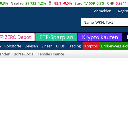
0,3%
Nasdaq
29 722
1,2%
Öl
82,1
-0,5%
Euro
1,1559
0,3%
CHF
0,9344
Anmelden
Regis
ETF-Sparplan
Krypto kaufen
ZERO Depot
n
Rohstoffe
Devisen
Zinsen
CFDs
Trading
Kryptos
Broker-Vergleic
denden
Börse-Social
Female Finance