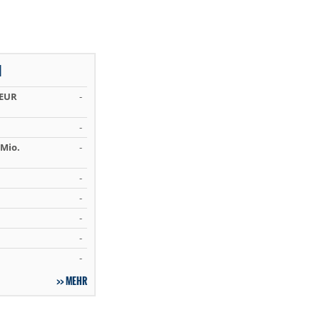
N
 EUR
-
-
Mio.
-
-
-
-
-
-
MEHR