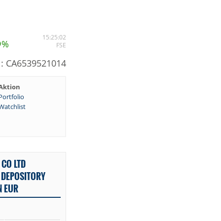
5
15:25:02
%
FSE
N: CA6539521014
Aktion
Portfolio
Watchlist
 CO LTD
 DEPOSITORY
N EUR