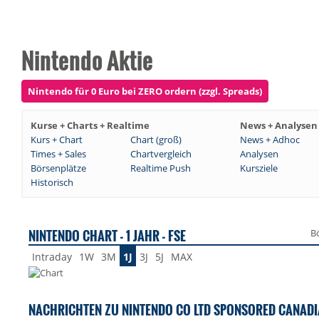
Nintendo Aktie
Nintendo für 0 Euro bei ZERO ordern (zzgl. Spreads)
Kurse + Charts + Realtime
News + Analysen
Kurs + Chart
Chart (groß)
News + Adhoc
Times + Sales
Chartvergleich
Analysen
Börsenplätze
Realtime Push
Kursziele
Historisch
NINTENDO CHART - 1 JAHR - FSE
B
Intraday
1W
3M
1J
3J
5J
MAX
NACHRICHTEN ZU NINTENDO CO LTD SPONSORED CANADI