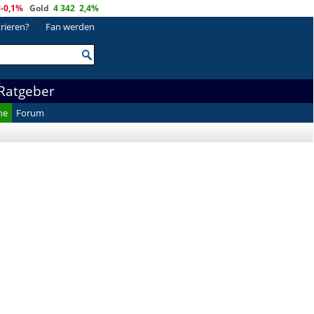
-0,1%
Gold
4 342
2,4%
trieren?
Fan werden
Ratgeber
he
Forum