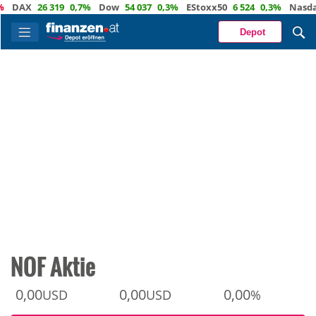
AX
26 319
0,7%
Dow
54 037
0,3%
EStoxx50
6 524
0,3%
Nasdaq
2
Depot
NOF Aktie
0,00
0,00
0,00
USD
USD
%