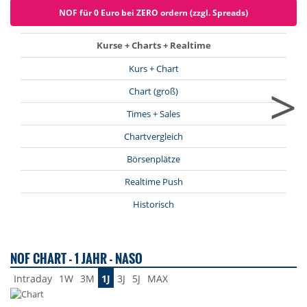
NOF für 0 Euro bei ZERO ordern (zzgl. Spreads)
Kurse + Charts + Realtime
Kurs + Chart
>
Chart (groß)
Times + Sales
Chartvergleich
Börsenplätze
Realtime Push
Historisch
NOF CHART - 1 JAHR - NASO
Intraday
1W
3M
1J
3J
5J
MAX