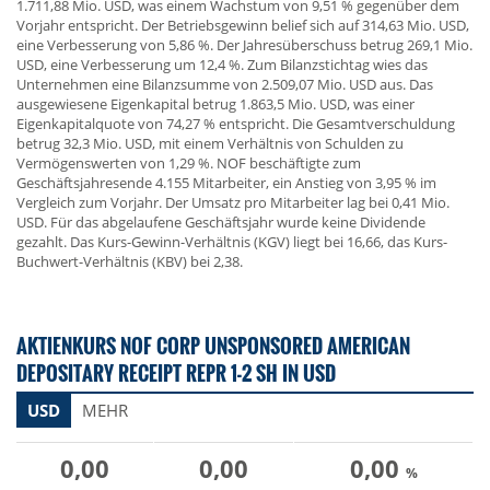
1.711,88 Mio. USD, was einem Wachstum von 9,51 % gegenüber dem
Vorjahr entspricht. Der Betriebsgewinn belief sich auf 314,63 Mio. USD,
eine Verbesserung von 5,86 %. Der Jahresüberschuss betrug 269,1 Mio.
USD, eine Verbesserung um 12,4 %. Zum Bilanzstichtag wies das
Unternehmen eine Bilanzsumme von 2.509,07 Mio. USD aus. Das
ausgewiesene Eigenkapital betrug 1.863,5 Mio. USD, was einer
Eigenkapitalquote von 74,27 % entspricht. Die Gesamtverschuldung
betrug 32,3 Mio. USD, mit einem Verhältnis von Schulden zu
Vermögenswerten von 1,29 %. NOF beschäftigte zum
Geschäftsjahresende 4.155 Mitarbeiter, ein Anstieg von 3,95 % im
Vergleich zum Vorjahr. Der Umsatz pro Mitarbeiter lag bei 0,41 Mio.
USD. Für das abgelaufene Geschäftsjahr wurde keine Dividende
gezahlt. Das Kurs-Gewinn-Verhältnis (KGV) liegt bei 16,66, das Kurs-
Buchwert-Verhältnis (KBV) bei 2,38.
AKTIENKURS NOF CORP UNSPONSORED AMERICAN
DEPOSITARY RECEIPT REPR 1-2 SH IN USD
USD
MEHR
0,00
0,00
0,00
%