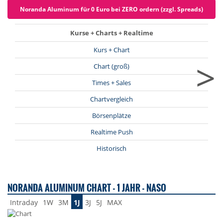
Noranda Aluminum für 0 Euro bei ZERO ordern (zzgl. Spreads)
Kurse + Charts + Realtime
Kurs + Chart
>
Chart (groß)
Times + Sales
Chartvergleich
Börsenplätze
Realtime Push
Historisch
NORANDA ALUMINUM CHART - 1 JAHR - NASO
Intraday
1W
3M
1J
3J
5J
MAX