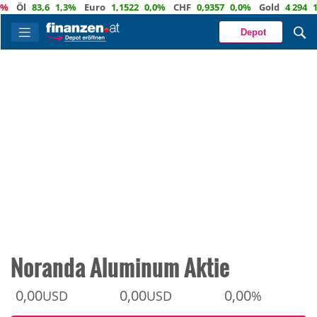
Öl
83,6
1,3%
Euro
1,1522
0,0%
CHF
0,9357
0,0%
Gold
4 294
1,3%
Depot
Noranda Aluminum Aktie
0,00
0,00
0,00
USD
USD
%