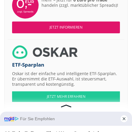
handeln (zzgl. marktüblicher Spreads)!
JETZT INFORMIEREN
ETF-Sparplan
Oskar ist der einfache und intelligente ETF-Sparplan.
Er übernimmt die ETF-Auswahl, ist steuersmart,
transparent und kostengünstig.
JETZT MEHR ERFAHREN
Für Sie Empfohlen
Aktien ATX
DAX
EuroStoxx 50
Dow Jones
NASDAQ 100
Nikkei 225