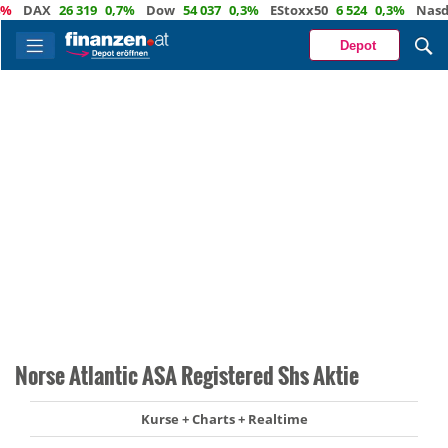
DAX
26 319
0,7%
Dow
54 037
0,3%
EStoxx50
6 524
0,3%
Nasdaq
Depot
Norse Atlantic ASA Registered Shs Aktie
Kurse + Charts + Realtime