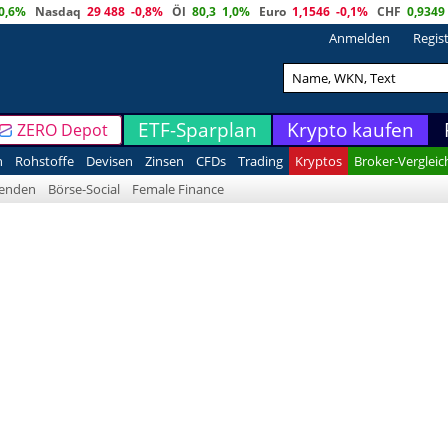
0,6%
Nasdaq
29 488
-0,8%
Öl
80,3
1,0%
Euro
1,1546
-0,1%
CHF
0,9349
Anmelden
Regis
ETF-Sparplan
Krypto kaufen
ZERO Depot
n
Rohstoffe
Devisen
Zinsen
CFDs
Trading
Kryptos
Broker-Vergleic
denden
Börse-Social
Female Finance