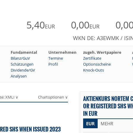
5,40
0,00
0,0
EUR
EUR
WKN DE: A3EWMK / ISIN
Fundamental
Unternehmen
zugeh. Wertpapiere
Bilanz/GuV
Termine
Zertifikate
Schätzungen
Profil
Optionsscheine
Dividende/GV
Knock-Outs
Analysen
se: XMLI ∨
Chartoptionen ∨
AKTIENKURS NORTEM 
OR REGISTERED SHS W
IN EUR
EUR
MEHR
RED SHS WHEN ISSUED 2023