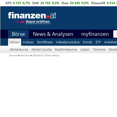
ATX
6 747
0,7%
DAX
26 193
0,3%
Dow
54 349
0,5%
EStoxx50
6 514
Börse
News & Analysen
myfinanzen
Aktien
Indizes
Zertifikate
Hebelprodukte
Fonds
ETF
Anleihe
Aktienkurse
Aktien-Suche
Realtimekurse
Listen
Termine
Divi
Home
»
Aktien
»
Nortem Chem-Aktie