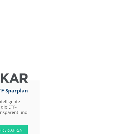
TF-Sparplan
ntelligente
die ETF-
ransparent und
HR ERFAHREN