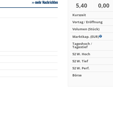
mehr Nachrichten
5,40
0,00
Kurszeit
Vortag
/
Eröffnung
Volumen (Stück)
Marktkap. (EUR)
Tageshoch
/
Tagestief
52 W. Hoch
52 W. Tief
52 W. Perf.
Börse