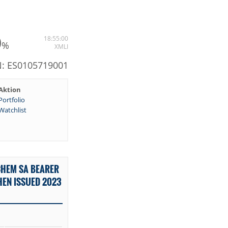
0
18:55:00
%
XMLI
: ES0105719001
Aktion
Portfolio
Watchlist
CHEM SA BEARER
HEN ISSUED 2023