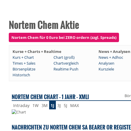
Nortem Chem Aktie
Nortem Chem für 0 Euro bei ZERO ordern (zzgl. Spreads)
Kurse + Charts + Realtime
News + Analysen
Kurs + Chart
Chart (groß)
News + Adhoc
Times + Sales
Chartvergleich
Analysen
Börsenplätze
Realtime Push
Kursziele
Historisch
NORTEM CHEM CHART - 1 JAHR - XMLI
Bör
Intraday
1W
3M
1J
3J
5J
MAX
NACHRICHTEN ZU NORTEM CHEM SA BEARER OR REGISTE