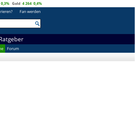
0,3%
Gold
4 264
0,4%
trieren?
Fan werden
Ratgeber
he
Forum