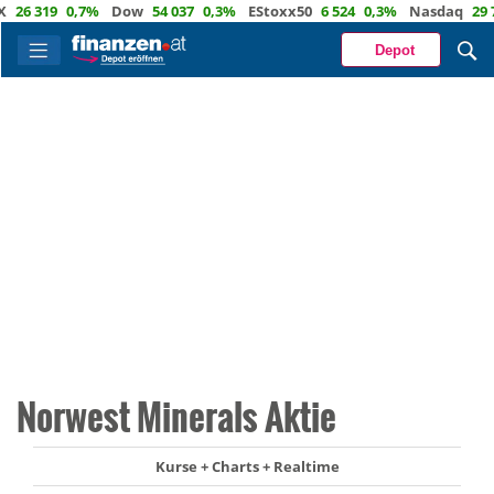
6 319
0,7%
Dow
54 037
0,3%
EStoxx50
6 524
0,3%
Nasdaq
29 722
Depot
Norwest Minerals Aktie
Kurse + Charts + Realtime