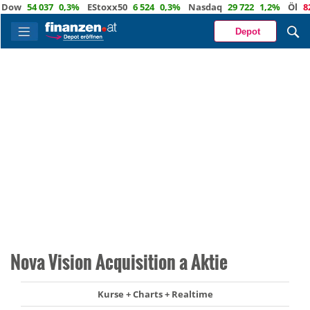
w
54 037
0,3%
EStoxx50
6 524
0,3%
Nasdaq
29 722
1,2%
Öl
82,1
Depot
Nova Vision Acquisition a Aktie
Kurse + Charts + Realtime