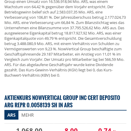
Group einen Umsatz von 16.536.918,94 Mio. ARS, was einem
Wachstum von 64,42 % gegenüber dem Vorjahr entspricht. Der
Betriebsgewinn belief sich auf 2.583.037,35 Mio. ARS, eine
Verbesserung von 106,81 %. Der Jahresüberschuss betrug 2.177.024,73
Mio. ARS, eine Verbesserung um 66,84 %. Zum Bilanzstichtag wies das
Unternehmen eine Bilanzsumme von 37.795.526,62 Mio. ARS aus. Das
ausgewiesene Eigenkapital betrug 18.817.927,92 Mio. ARS, was einer
Eigenkapitalquote von 49,79 % entspricht. Die Gesamtverschuldung
betrug 3.488.080,9 Mio. ARS, mit einem Verhältnis von Schulden zu
Vermögenswerten von 9,23 %. NowVertical Group beschäftigte zum
Geschäftsjahresende 29.187 Mitarbeiter, ein Anstieg von 11,01 % im
Vergleich zum Vorjahr. Der Umsatz pro Mitarbeiter lag bei 566,59 Mio.
ARS. Für das abgelaufene Geschäftsjahr wurde keine Dividende
gezahlt. Das Kurs-Gewinn-Verhältnis (KGV) liegt bei 0, das Kurs-
Buchwert-Verhältnis (KBV) bei 0.
AKTIENKURS NOWVERTICAL GROUP INC CERT DEPOSITO
ARG REPR 0.0058139 SH IN ARS
ARS
MEHR
1 068,00
-8,00
-0,74