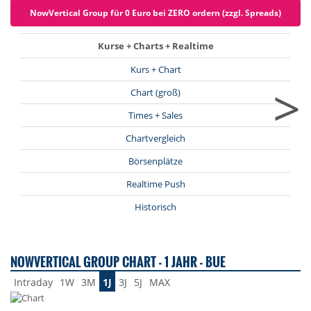
NowVertical Group für 0 Euro bei ZERO ordern (zzgl. Spreads)
Kurse + Charts + Realtime
Kurs + Chart
>
Chart (groß)
Times + Sales
Chartvergleich
Börsenplätze
Realtime Push
Historisch
NOWVERTICAL GROUP CHART - 1 JAHR - BUE
Intraday
1W
3M
1J
3J
5J
MAX