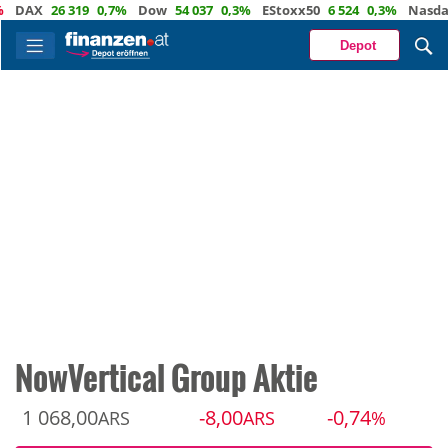
AX
26 319
0,7%
Dow
54 037
0,3%
EStoxx50
6 524
0,3%
Nasdaq
29
Depot
NowVertical Group Aktie
1 068,00
-8,00
-0,74
ARS
ARS
%