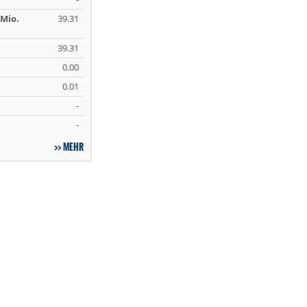
Mio.
39.31
39.31
0.00
0.01
-
-
MEHR