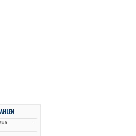
ZAHLEN
 EUR
-
-