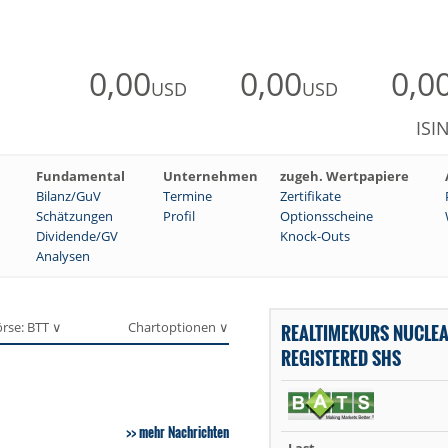
0,00
0,00
0,0
USD
USD
ISI
Fundamental
Unternehmen
zugeh. Wertpapiere
Bilanz/GuV
Termine
Zertifikate
Schätzungen
Profil
Optionsscheine
Dividende/GV
Knock-Outs
Analysen
rse: BTT ∨
Chartoptionen ∨
REALTIMEKURS NUCLEA
REGISTERED SHS
mehr Nachrichten