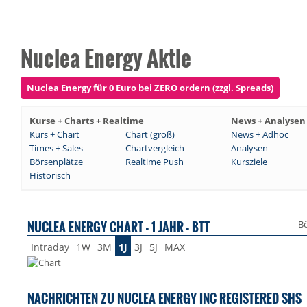
Nuclea Energy Aktie
Nuclea Energy für 0 Euro bei ZERO ordern (zzgl. Spreads)
Kurse + Charts + Realtime
News + Analysen
Kurs + Chart
Chart (groß)
News + Adhoc
Times + Sales
Chartvergleich
Analysen
Börsenplätze
Realtime Push
Kursziele
Historisch
NUCLEA ENERGY CHART - 1 JAHR - BTT
Bö
Intraday
1W
3M
1J
3J
5J
MAX
NACHRICHTEN ZU NUCLEA ENERGY INC REGISTERED SHS