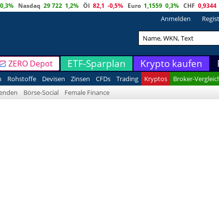
0,3%
Nasdaq
29 722
1,2%
Öl
82,1
-0,5%
Euro
1,1559
0,3%
CHF
0,9344
Anmelden
Regis
ETF-Sparplan
Krypto kaufen
ZERO Depot
n
Rohstoffe
Devisen
Zinsen
CFDs
Trading
Kryptos
Broker-Vergleic
denden
Börse-Social
Female Finance