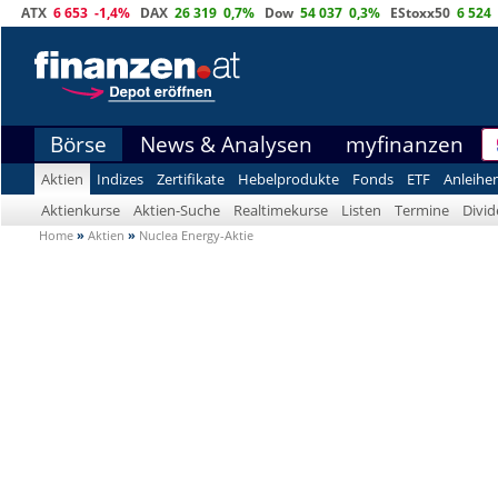
ATX
6 653
-1,4%
DAX
26 319
0,7%
Dow
54 037
0,3%
EStoxx50
6 524
Börse
News & Analysen
myfinanzen
Aktien
Indizes
Zertifikate
Hebelprodukte
Fonds
ETF
Anleihe
Aktienkurse
Aktien-Suche
Realtimekurse
Listen
Termine
Divi
Home
»
Aktien
»
Nuclea Energy-Aktie