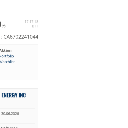
0
17:17:18
%
BTT
N: CA6702241044
Aktion
Portfolio
Watchlist
 ENERGY INC
30.06.2026