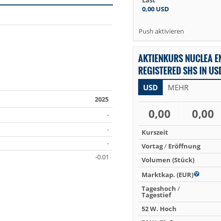
Last
0,00
USD
Push aktivieren
AKTIENKURS NUCLEA E
REGISTERED SHS IN US
USD
MEHR
2025
0,00
0,00
-
-
Kurszeit
-
Vortag
/
Eröffnung
-0.01
Volumen (Stück)
Marktkap. (EUR)
Tageshoch
/
Tagestief
52 W. Hoch