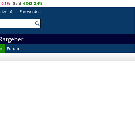
-0,1%
Gold
4 342
2,4%
trieren?
Fan werden
Ratgeber
he
Forum