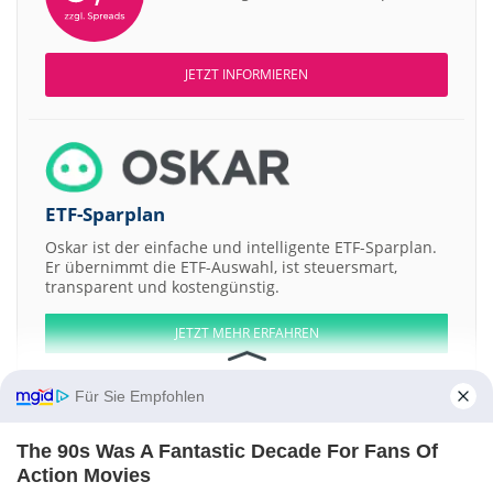
JETZT INFORMIEREN
ETF-Sparplan
Oskar ist der einfache und intelligente ETF-Sparplan.
Er übernimmt die ETF-Auswahl, ist steuersmart,
transparent und kostengünstig.
JETZT MEHR ERFAHREN
Für Sie Empfohlen
The 90s Was A Fantastic Decade For Fans Of
Aktien ATX
DAX
EuroStoxx 50
Dow Jones
NASDAQ 100
Nikkei 225
Action Movies
S&P 500