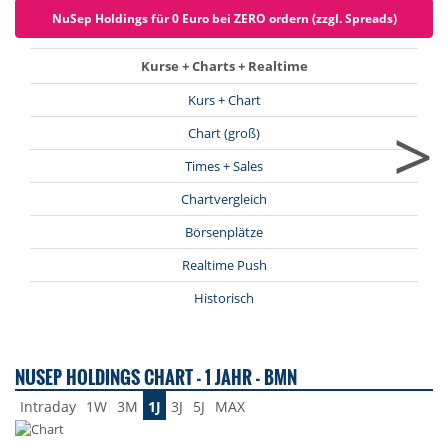
NuSep Holdings für 0 Euro bei ZERO ordern (zzgl. Spreads)
Kurse + Charts + Realtime
Kurs + Chart
>
Chart (groß)
Times + Sales
Chartvergleich
Börsenplätze
Realtime Push
Historisch
NUSEP HOLDINGS CHART - 1 JAHR - BMN
Intraday
1W
3M
1J
3J
5J
MAX