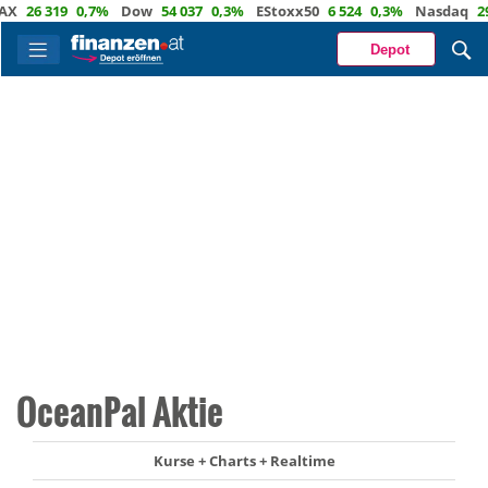
26 319
0,7%
Dow
54 037
0,3%
EStoxx50
6 524
0,3%
Nasdaq
29 72
Depot
OceanPal Aktie
Kurse + Charts + Realtime