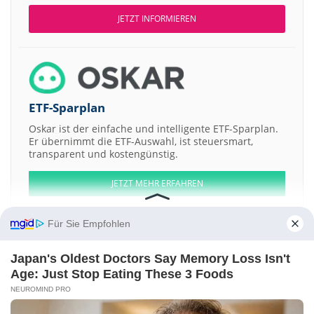
JETZT INFORMIEREN
ETF-Sparplan
Oskar ist der einfache und intelligente ETF-Sparplan.
Er übernimmt die ETF-Auswahl, ist steuersmart,
transparent und kostengünstig.
JETZT MEHR ERFAHREN
Für Sie Empfohlen
Japan's Oldest Doctors Say Memory Loss Isn't
Aktien ATX
DAX
EuroStoxx 50
Dow Jones
NASDAQ 100
Nikkei 225
Age: Just Stop Eating These 3 Foods
S&P 500
NEUROMIND PRO
Weitere Aktien: