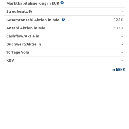
-
Marktkapitalisierung in EUR
Streubesitz %
-
10.18
Gesamtanzahl Aktien in Mio.
Anzahl Aktien in Mio.
10.18
Cashflow/Aktie in
-
Buchwert/Aktie in
-
90 Tage Vola
-
KBV
-
MEHR