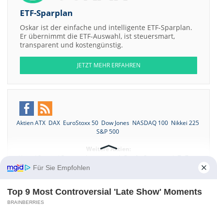
ETF-Sparplan
Oskar ist der einfache und intelligente ETF-Sparplan.
Er übernimmt die ETF-Auswahl, ist steuersmart,
transparent und kostengünstig.
JETZT MEHR ERFAHREN
Aktien ATX
DAX
EuroStoxx 50
Dow Jones
NASDAQ 100
Nikkei 225
S&P 500
Weitere Aktien:
United Surgical Partners International
Pacific Continental
TriZetto
Group
BankUnited Financial
Gyrus Group
Für Sie Empfohlen
Kontakt
-
Impressum
-
Werbung
-
Barrierefreiheit
Top 9 Most Controversial 'Late Show' Moments
Sitemap
-
Datenschutz
-
Disclaimer
-
AGB
-
Privatsphäre-Einstellungen
BRAINBERRIES