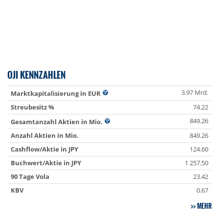
OJI KENNZAHLEN
3.97 Mrd.
Marktkapitalisierung in EUR
Streubesitz %
74.22
849.26
Gesamtanzahl Aktien in Mio.
Anzahl Aktien in Mio.
849.26
Cashflow/Aktie in JPY
124.60
Buchwert/Aktie in JPY
1 257.50
90 Tage Vola
23.42
KBV
0.67
MEHR