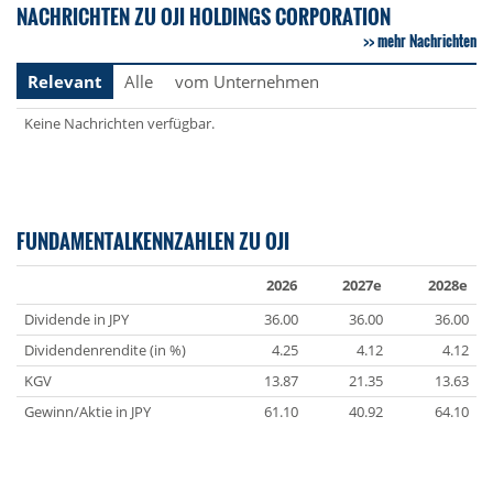
NACHRICHTEN ZU OJI HOLDINGS CORPORATION
mehr Nachrichten
Relevant
Alle
vom Unternehmen
Keine Nachrichten verfügbar.
FUNDAMENTALKENNZAHLEN ZU OJI
2026
2027e
2028e
Dividende in JPY
36.00
36.00
36.00
Dividendenrendite (in %)
4.25
4.12
4.12
KGV
13.87
21.35
13.63
Gewinn/Aktie in JPY
61.10
40.92
64.10