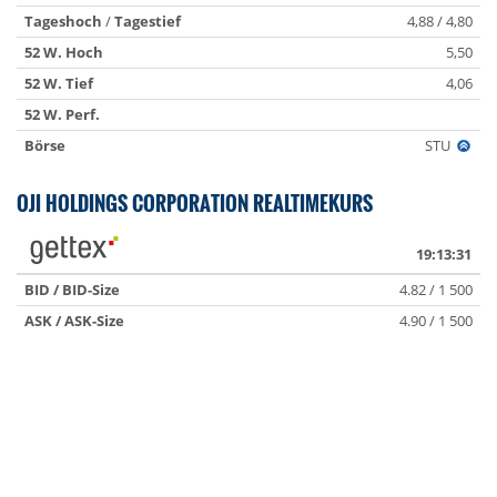
Tageshoch
/
Tagestief
4,88 / 4,80
52 W. Hoch
5,50
52 W. Tief
4,06
52 W. Perf.
Börse
STU
OJI HOLDINGS CORPORATION REALTIMEKURS
19:13:31
BID / BID-Size
4.82 / 1 500
ASK / ASK-Size
4.90 / 1 500