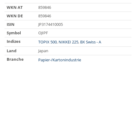
WKN AT
859846
WKN DE
859846
ISIN
JP3174410005
Symbol
OJIPF
Indizes
TOPIX 500
,
NIKKEI 225
,
BX Swiss - A
Land
Japan
Branche
Papier-/Kartonindustrie