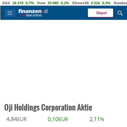
X
26 319
0,7%
Dow
53 989
0,2%
EStoxx50
6 524
0,3%
Nasdaq
29 
Depot
Oji Holdings Corporation Aktie
4,84
0,10
2,11
EUR
EUR
%