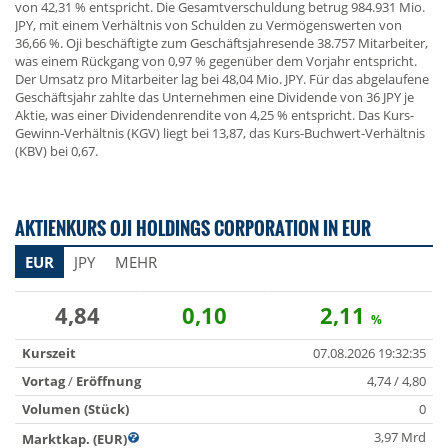
von 42,31 % entspricht. Die Gesamtverschuldung betrug 984.931 Mio.
JPY, mit einem Verhältnis von Schulden zu Vermögenswerten von
36,66 %. Oji beschäftigte zum Geschäftsjahresende 38.757 Mitarbeiter,
was einem Rückgang von 0,97 % gegenüber dem Vorjahr entspricht.
Der Umsatz pro Mitarbeiter lag bei 48,04 Mio. JPY. Für das abgelaufene
Geschäftsjahr zahlte das Unternehmen eine Dividende von 36 JPY je
Aktie, was einer Dividendenrendite von 4,25 % entspricht. Das Kurs-
Gewinn-Verhältnis (KGV) liegt bei 13,87, das Kurs-Buchwert-Verhältnis
(KBV) bei 0,67.
AKTIENKURS OJI HOLDINGS CORPORATION IN EUR
EUR
JPY
MEHR
4,84
0,10
2,11
%
Kurszeit
07.08.2026 19:32:35
Vortag
/
Eröffnung
4,74 / 4,80
Volumen (Stück)
0
3,97 Mrd
Marktkap. (EUR)