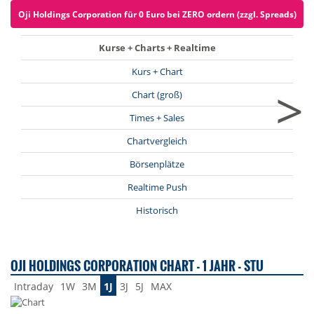
Oji Holdings Corporation für 0 Euro bei ZERO ordern (zzgl. Spreads)
Kurse + Charts + Realtime
Kurs + Chart
>
Chart (groß)
Times + Sales
Chartvergleich
Börsenplätze
Realtime Push
Historisch
OJI HOLDINGS CORPORATION CHART - 1 JAHR - STU
Intraday
1W
3M
1J
3J
5J
MAX