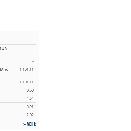
 EUR
-
-
Mio.
1 101.11
1 101.11
0.60
4.64
46.91
2.02
MEHR