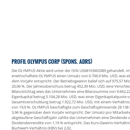
PROFIL OLYMPUS CORP (SPONS. ADRS)
Die OLYMPUS Aktie wird unter der ISIN US68163W2089 gehandelt. I
erwirtschaftete OLYMPUS einen Umsatz von 6.706,9 Mio. USD, was 
dem Vorjahr entspricht. Der Betriebsgewinn belief sich auf 975,57 Mi
20,06 %. Der Jahresüberschuss betrug 452,39 Mio. USD, eine Verschl
Bilanzstichtag wies das Unternehmen eine Bilanzsumme von 9.662,2
Eigenkapital betrug 5.104,28 Mio. USD, was einer Eigenkapitalquote v
Gesamtverschuldung betrug 1.922,72 Mio. USD, mit einem Verhältn
von 19,9 %. OLYMPUS beschäftigte zum Geschäftsjahresende 28.138 
3,96 % gegenüber dem Vorjahr entspricht. Der Umsatz pro Mitarbeiter
abgelaufene Geschäftsjahr zahlte das Unternehmen eine Dividende vo
Dividendenrendite von 1,19 % entspricht. Das Kurs-Gewinn-Verhältnis 
Buchwert-Verhältnis (KBV) bei 2,02.