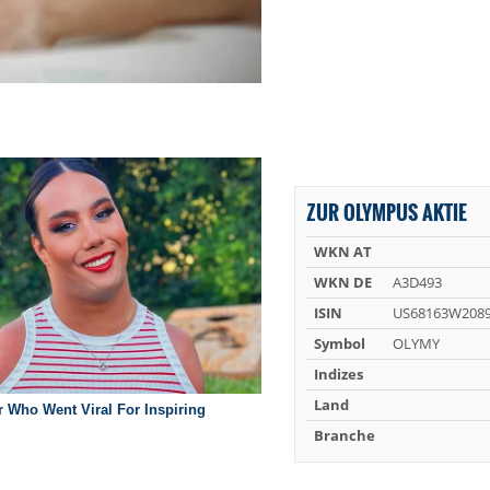
ZUR OLYMPUS AKTIE
WKN AT
WKN DE
A3D493
ISIN
US68163W208
Symbol
OLYMY
Indizes
Land
Branche