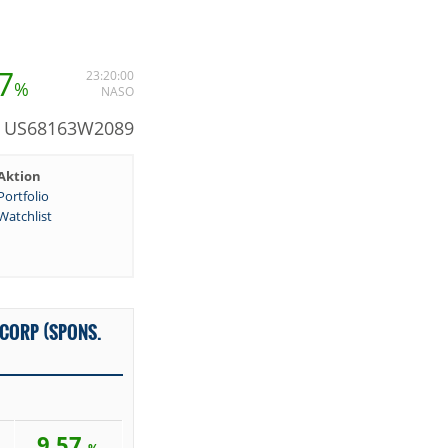
7
23:20:00
%
NASO
: US68163W2089
Aktion
Portfolio
Watchlist
CORP (SPONS.
9,57