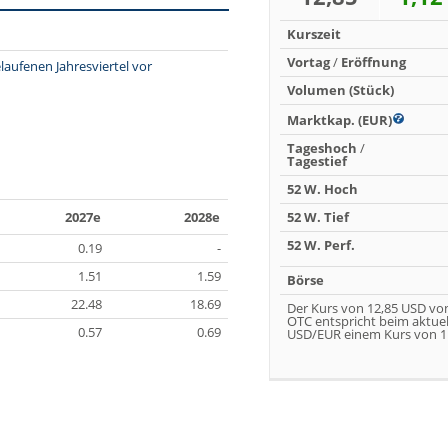
Kurszeit
Vortag
/
Eröffnung
aufenen Jahresviertel vor
Volumen (Stück)
Marktkap. (EUR)
Tageshoch
/
Tagestief
52 W. Hoch
2027e
2028e
52 W. Tief
52 W. Perf.
0.19
-
1.51
1.59
Börse
22.48
18.69
Der Kurs von 12,85 USD vo
OTC entspricht beim aktue
0.57
0.69
USD/EUR einem Kurs von 11