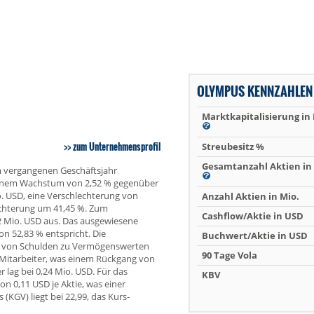
OLYMPUS KENNZAHLEN
Marktkapitalisierung in
zum Unternehmensprofil
Streubesitz %
Gesamtanzahl Aktien in 
m vergangenen Geschäftsjahr
einem Wachstum von 2,52 % gegenüber
o. USD, eine Verschlechterung von
Anzahl Aktien in Mio.
echterung um 41,45 %. Zum
Cashflow/Aktie in USD
2 Mio. USD aus. Das ausgewiesene
on 52,83 % entspricht. Die
Buchwert/Aktie in USD
is von Schulden zu Vermögenswerten
90 Tage Vola
Mitarbeiter, was einem Rückgang von
 lag bei 0,24 Mio. USD. Für das
KBV
n 0,11 USD je Aktie, was einer
(KGV) liegt bei 22,99, das Kurs-