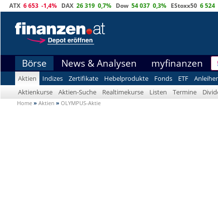
ATX
6 653
-1,4%
DAX
26 319
0,7%
Dow
54 037
0,3%
EStoxx50
6 524
Börse
News & Analysen
myfinanzen
Aktien
Indizes
Zertifikate
Hebelprodukte
Fonds
ETF
Anleihe
Aktienkurse
Aktien-Suche
Realtimekurse
Listen
Termine
Divi
Home
»
Aktien
»
OLYMPUS-Aktie