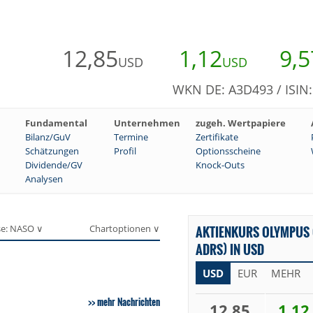
12,85
1,12
9,5
USD
USD
WKN DE: A3D493 / ISIN
Fundamental
Unternehmen
zugeh. Wertpapiere
Bilanz/GuV
Termine
Zertifikate
Schätzungen
Profil
Optionsscheine
Dividende/GV
Knock-Outs
Analysen
se: NASO ∨
Chartoptionen ∨
AKTIENKURS OLYMPUS 
ADRS) IN USD
USD
EUR
MEHR
mehr Nachrichten
12,85
1,12