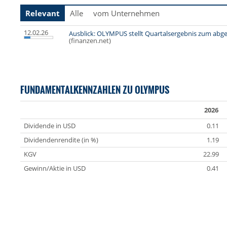
Relevant
Alle
vom Unternehmen
12.02.26
Ausblick: OLYMPUS stellt Quartalsergebnis zum abgel
(finanzen.net)
FUNDAMENTALKENNZAHLEN ZU OLYMPUS
2026
Dividende in USD
0.11
Dividendenrendite (in %)
1.19
KGV
22.99
Gewinn/Aktie in USD
0.41