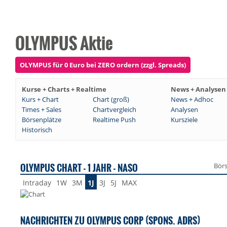
OLYMPUS Aktie
OLYMPUS für 0 Euro bei ZERO ordern (zzgl. Spreads)
Kurse + Charts + Realtime
News + Analysen
Kurs + Chart
Chart (groß)
News + Adhoc
Times + Sales
Chartvergleich
Analysen
Börsenplätze
Realtime Push
Kursziele
Historisch
OLYMPUS CHART - 1 JAHR - NASO
Bör
Intraday
1W
3M
1J
3J
5J
MAX
NACHRICHTEN ZU OLYMPUS CORP (SPONS. ADRS)