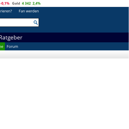
-0,1%
Gold
4 342
2,4%
trieren?
Fan werden
Ratgeber
he
Forum