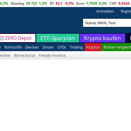
0,3%
Nasdaq
29 722
1,2%
Öl
82,1
-0,5%
Euro
1,1559
0,3%
CHF
0,9344
Anmelden
Regis
ETF-Sparplan
Krypto kaufen
ZERO Depot
n
Rohstoffe
Devisen
Zinsen
CFDs
Trading
Kryptos
Broker-Vergleic
denden
Börse-Social
Female Finance