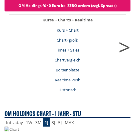
OM Holdings für 0 Euro bei ZERO ordern (zzgl. Spreads)
Kurse + Charts + Realtime
Kurs + Chart
>
Chart (groß)
Times + Sales
Chartvergleich
Börsenplätze
Realtime Push
Historisch
OM HOLDINGS CHART - 1 JAHR - STU
Intraday
1W
3M
1J
3J
5J
MAX