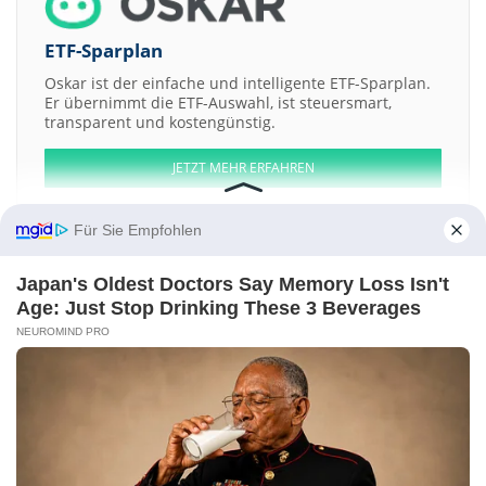
ETF-Sparplan
Oskar ist der einfache und intelligente ETF-Sparplan.
Er übernimmt die ETF-Auswahl, ist steuersmart,
transparent und kostengünstig.
JETZT MEHR ERFAHREN
Für Sie Empfohlen
Japan's Oldest Doctors Say Memory Loss Isn't
Aktien ATX
DAX
EuroStoxx 50
Dow Jones
NASDAQ 100
Nikkei 225
Age: Just Stop Drinking These 3 Beverages
S&P 500
NEUROMIND PRO
Weitere Aktien:
Rocky Mountain Dearlerships
Allied Security Innovations
TapImmune
Puda Coal
In House Group
Kontakt
-
Impressum
-
Werbung
-
Barrierefreiheit
Sitemap
-
Datenschutz
-
Disclaimer
-
AGB
-
Privatsphäre-Einstellungen