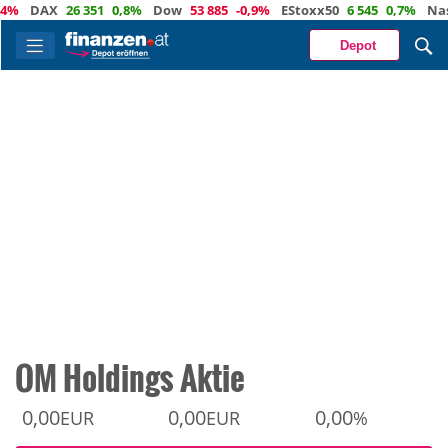
DAX
26 351
0,8%
Dow
53 885
-0,9%
EStoxx50
6 545
0,7%
Nasdaq
Depot
OM Holdings Aktie
0,00
0,00
0,00
EUR
EUR
%