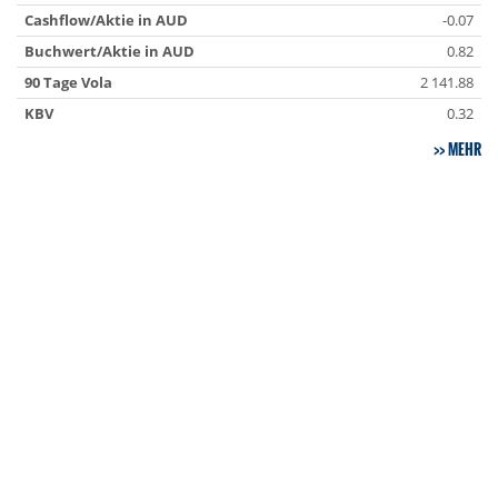
Cashflow/Aktie in AUD
-0.07
Buchwert/Aktie in AUD
0.82
90 Tage Vola
2 141.88
KBV
0.32
MEHR