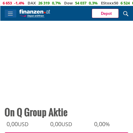
53
-1,4%
DAX
26 319
0,7%
Dow
54 037
0,3%
EStoxx50
6 524
0,3%
Depot
On Q Group Aktie
0,00
0,00
0,00
USD
USD
%