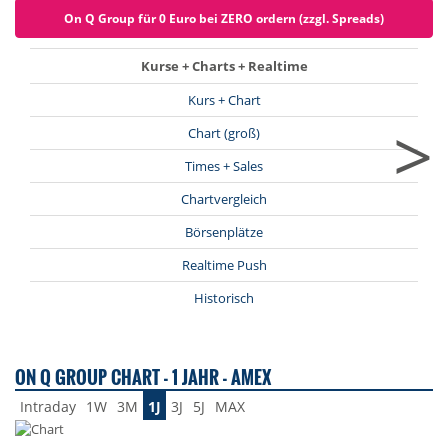
On Q Group für 0 Euro bei ZERO ordern (zzgl. Spreads)
Kurse + Charts + Realtime
Kurs + Chart
>
Chart (groß)
Times + Sales
Chartvergleich
Börsenplätze
Realtime Push
Historisch
ON Q GROUP CHART - 1 JAHR - AMEX
Intraday
1W
3M
1J
3J
5J
MAX