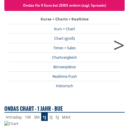
Ondas für 0 Euro bei ZERO ordern (zzgl. Spreads)
Kurse + Charts + Realtime
Kurs + Chart
>
Chart (groß)
Times + Sales
Chartvergleich
Börsenplätze
Realtime Push
Historisch
ONDAS CHART - 1 JAHR - BUE
Intraday
1W
3M
1J
3J
5J
MAX