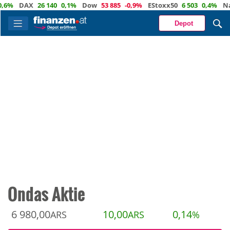
DAX
26 140
0,1%
Dow
53 885
-0,9%
EStoxx50
6 503
0,4%
Nasda
Depot
Ondas Aktie
6 980,00
10,00
0,14
ARS
ARS
%