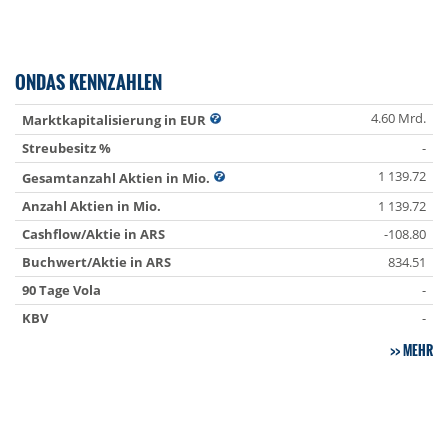
ONDAS KENNZAHLEN
4.60 Mrd.
Marktkapitalisierung in EUR
Streubesitz %
-
1 139.72
Gesamtanzahl Aktien in Mio.
Anzahl Aktien in Mio.
1 139.72
Cashflow/Aktie in ARS
-108.80
Buchwert/Aktie in ARS
834.51
90 Tage Vola
-
KBV
-
MEHR