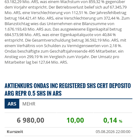
63.182,29 Mio. ARS, was einem Wachstum von 859,32 % gegenüber
dem Vorjahr entspricht. Der Betriebsverlust belief sich auf 67.345,79
Mio. ARS, eine Verschlechterung von 112,51 %. Der Jahresfehlbetrag
betrug 164.421,41 Mio. ARS, eine Verschlechterung um 372,44 %. Zum
Bilanzstichtag wies das Unternehmen eine Bilanzsumme von
1.676.193,43 Mio. ARS aus. Das ausgewiesene Eigenkapital betrug
684.573,98 Mio. ARS, was einer Eigenkapitalquote von 40,84 %
entspricht. Die Gesamtverschuldung betrug 36.592,19 Mio. ARS, mit
einem Verhältnis von Schulden zu Vermögenswerten von 2,18 %.
Ondas beschäftigte zum Geschäftsjahresende 495 Mitarbeiter, ein
Anstieg von 299,19 % im Vergleich zum Vorjahr. Der Umsatz pro
Mitarbeiter lag bei 127,64 Mio. ARS.
AKTIENKURS ONDAS INC REGISTERED SHS CERT DEPOSITO
ARG REPR 0.5 SHS IN ARS
ARS
MEHR
6 980,00
10,00
0,14
%
Kurszeit
05.08.2026 22:00:00