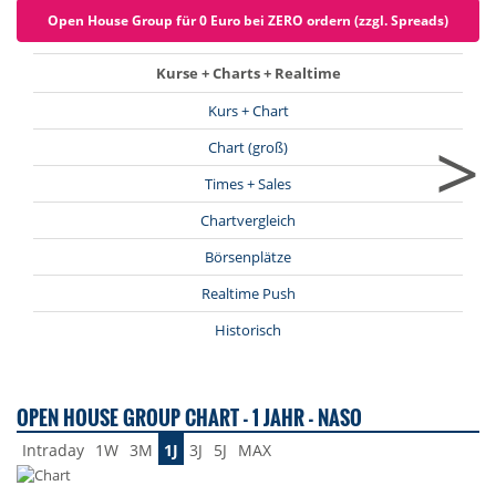
Open House Group für 0 Euro bei ZERO ordern (zzgl. Spreads)
Kurse + Charts + Realtime
Kurs + Chart
>
Chart (groß)
Times + Sales
Chartvergleich
Börsenplätze
Realtime Push
Historisch
OPEN HOUSE GROUP CHART - 1 JAHR - NASO
Intraday
1W
3M
1J
3J
5J
MAX