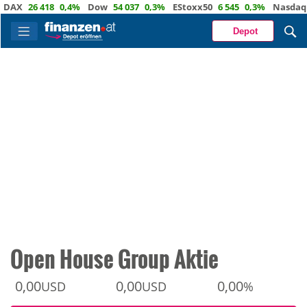
26 418
0,4%
Dow
54 037
0,3%
EStoxx50
6 545
0,3%
Nasdaq
29 7
Depot
Open House Group Aktie
0,00
0,00
0,00
USD
USD
%