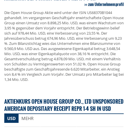
zum Unternehmensprofil
Die Open House Group Aktie wird unter der ISIN US68370B1044
gehandelt. Im vergangenen Geschäftsjahr erwirtschaftete Open House
Group einen Umsatz von 8.898,25 Mio. USD, was einem Wachstum von
3,95 % gegenüber dem Vorjahr entspricht. Der Betriebsgewinn belief
sich auf 978,44 Mio. USD, eine Verbesserung von 23,55 %. Der
Jahresüberschuss betrug 674,96 Mio. USD, eine Verbesserung um 9,23
%. Zum Bilanzstichtag wies das Unternehmen eine Bilanzsumme von
9.560,9 Mio. USD aus. Das ausgewiesene Eigenkapital betrug 3.648,54
Mio. USD, was einer Eigenkapitalquote von 38,16 % entspricht. Die
Gesamtverschuldung betrug 4.878,09 Mio. USD, mit einem Verhältnis
von Schulden zu Vermögenswerten von 51,02 %. Open House Group
beschäftigte zum Geschäftsjahresende 6.620 Mitarbeiter, ein Anstieg
von 8,4 % im Vergleich zum Vorjahr. Der Umsatz pro Mitarbeiter lag bei
1,34 Mio. USD.
AKTIENKURS OPEN HOUSE GROUP CO., LTD UNSPONSORED
AMERICAN DEPOSITARY RECEIPT REPR 1-4 SH IN USD
USD
MEHR