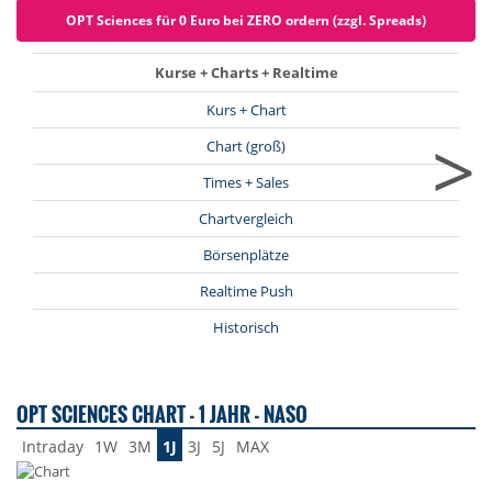
OPT Sciences für 0 Euro bei ZERO ordern (zzgl. Spreads)
Kurse + Charts + Realtime
Kurs + Chart
>
Chart (groß)
Times + Sales
Chartvergleich
Börsenplätze
Realtime Push
Historisch
OPT SCIENCES CHART - 1 JAHR - NASO
Intraday
1W
3M
1J
3J
5J
MAX