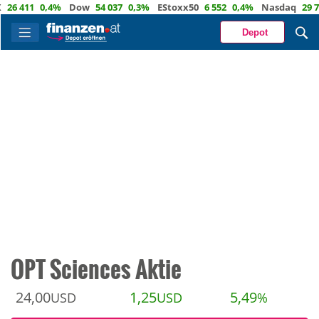
411
0,4%
Dow
54 037
0,3%
EStoxx50
6 552
0,4%
Nasdaq
29 722
1
Depot
OPT Sciences Aktie
24,00
1,25
5,49
USD
USD
%