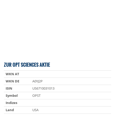
ZUR OPT SCIENCES AKTIE
WKN AT
WKN DE
A0YJ2P
ISIN
US6710031013
Symbol
OPST
Indizes
Land
USA