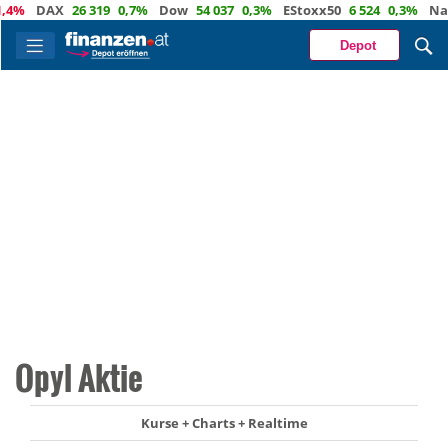
%
DAX
26 319
0,7%
Dow
54 037
0,3%
EStoxx50
6 524
0,3%
Nasda
Depot
Opyl Aktie
Kurse + Charts + Realtime