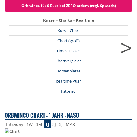
Orbminco für 0 Euro bei ZERO ordern (zzgl. Spreads)
Kurse + Charts + Realtime
Kurs + Chart
>
Chart (groß)
Times + Sales
Chartvergleich
Börsenplätze
Realtime Push
Historisch
ORBMINCO CHART - 1 JAHR - NASO
Intraday
1W
3M
1J
3J
5J
MAX