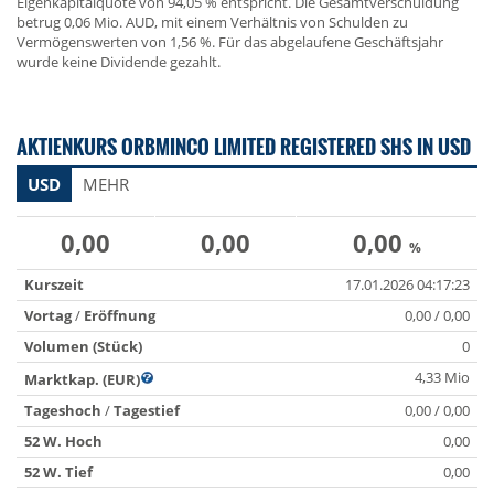
Eigenkapitalquote von 94,05 % entspricht. Die Gesamtverschuldung
betrug 0,06 Mio. AUD, mit einem Verhältnis von Schulden zu
Vermögenswerten von 1,56 %. Für das abgelaufene Geschäftsjahr
wurde keine Dividende gezahlt.
AKTIENKURS ORBMINCO LIMITED REGISTERED SHS IN USD
USD
MEHR
0,00
0,00
0,00
%
Kurszeit
17.01.2026 04:17:23
Vortag
/
Eröffnung
0,00 / 0,00
Volumen (Stück)
0
4,33 Mio
Marktkap. (EUR)
Tageshoch
/
Tagestief
0,00 / 0,00
52 W. Hoch
0,00
52 W. Tief
0,00