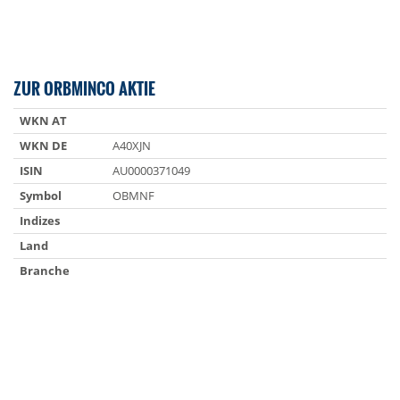
ZUR ORBMINCO AKTIE
WKN AT
WKN DE
A40XJN
ISIN
AU0000371049
Symbol
OBMNF
Indizes
Land
Branche