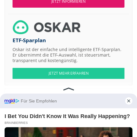
JETZT INFORMIEREN
ETF-Sparplan
Oskar ist der einfache und intelligente ETF-Sparplan.
Er übernimmt die ETF-Auswahl, ist steuersmart,
transparent und kostengünstig.
JETZT MEHR ERFAHREN
Für Sie Empfohlen
Aktien ATX
DAX
EuroStoxx 50
Dow Jones
NASDAQ 100
Nikkei 225
S&P 500
I Bet You Didn't Know It Was Really Happening?
BRAINBERRIES
Weitere Aktien:
TNL Mediagene Registered Shs
Mangal Compusolution
GLOBAL