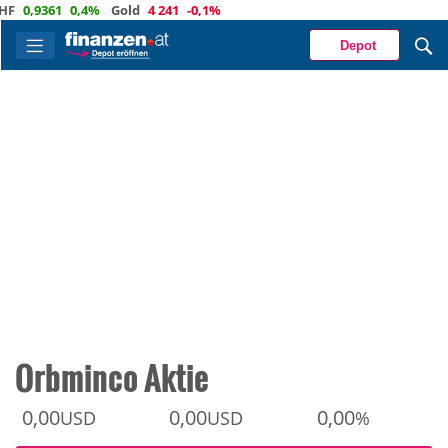
,9361
0,4%
Gold
4 241
-0,1%
Depot
Orbminco Aktie
0,00
0,00
0,00
USD
USD
%