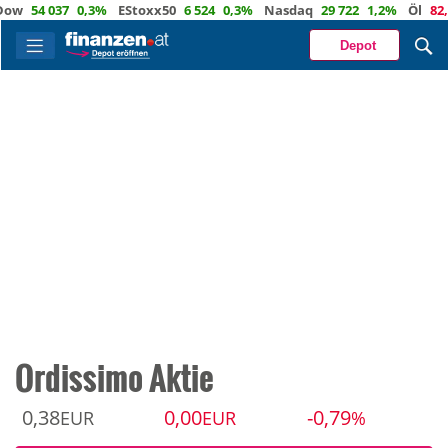
54 037
0,3%
EStoxx50
6 524
0,3%
Nasdaq
29 722
1,2%
Öl
82,1
-0
Depot
Ordissimo Aktie
0,38
0,00
-0,79
EUR
EUR
%