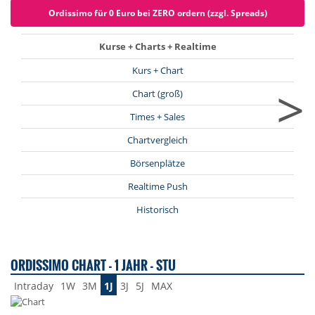
Ordissimo für 0 Euro bei ZERO ordern (zzgl. Spreads)
Kurse + Charts + Realtime
Kurs + Chart
>
Chart (groß)
Times + Sales
Chartvergleich
Börsenplätze
Realtime Push
Historisch
ORDISSIMO CHART - 1 JAHR - STU
Intraday
1W
3M
1J
3J
5J
MAX