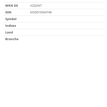
WKN DE
A2QSNT
ISIN
NO0010934748
Symbol
Indizes
Land
Branche