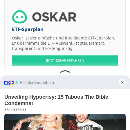
ETF-Sparplan
Oskar ist der einfache und intelligente ETF-Sparplan.
Er übernimmt die ETF-Auswahl, ist steuersmart,
transparent und kostengünstig.
JETZT MEHR ERFAHREN
Für Sie Empfohlen
Aktien ATX
DAX
EuroStoxx 50
Dow Jones
NASDAQ 100
Nikkei 225
Unveiling Hypocrisy: 15 Taboos The Bible
S&P 500
Condemns!
BRAINBERRIES
Weitere Aktien:
Otis Gallery LLC Membership Units Gallery Drop Series -032-
Archos
HF Sinclair Corporation
Bayshore Petroleum
LatAmGrowth SPAC
Registered a