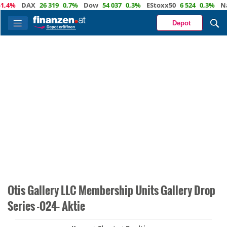
%
DAX
26 319
0,7%
Dow
54 037
0,3%
EStoxx50
6 524
0,3%
Nasd
Depot
Otis Gallery LLC Membership Units Gallery Drop
Series -024- Aktie