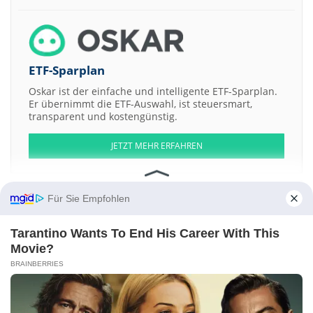
ETF-Sparplan
Oskar ist der einfache und intelligente ETF-Sparplan.
Er übernimmt die ETF-Auswahl, ist steuersmart,
transparent und kostengünstig.
JETZT MEHR ERFAHREN
Für Sie Empfohlen
Aktien ATX
DAX
EuroStoxx 50
Dow Jones
NASDAQ 100
Nikkei 225
Tarantino Wants To End His Career With This
S&P 500
Movie?
BRAINBERRIES
Weitere Aktien:
YPB Group
INNIO
Otis Gallery LLC Membership Units Gallery Drop
Series -058-
Sinopep Allsino Bio Pharmaceutical a
Jiangsu Changling
Hydraulic a