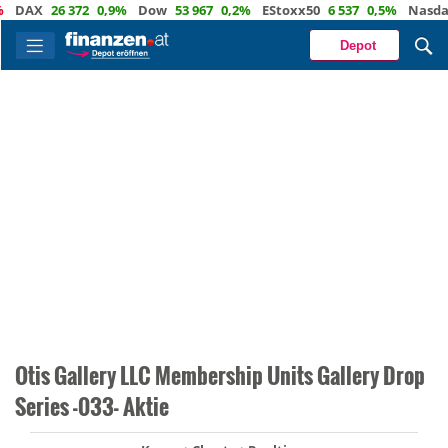
AX
26 372
0,9%
Dow
53 967
0,2%
EStoxx50
6 537
0,5%
Nasdaq
2
Depot
Otis Gallery LLC Membership Units Gallery Drop
Series -033- Aktie