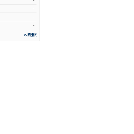
-
-
-
-
MEHR