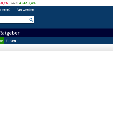
-0,1%
Gold
4 342
2,4%
trieren?
Fan werden
Ratgeber
he
Forum