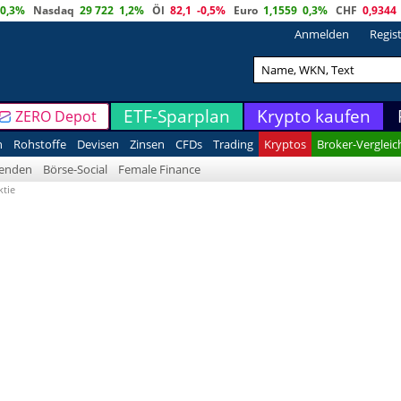
0,3%
Nasdaq
29 722
1,2%
Öl
82,1
-0,5%
Euro
1,1559
0,3%
CHF
0,9344
Anmelden
Regis
ETF-Sparplan
Krypto kaufen
ZERO Depot
n
Rohstoffe
Devisen
Zinsen
CFDs
Trading
Kryptos
Broker-Vergleic
denden
Börse-Social
Female Finance
ktie