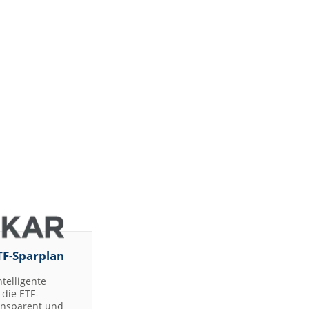
TF-Sparplan
ntelligente
die ETF-
ransparent und