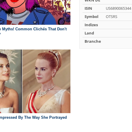
WKN DE
ISIN
US6890065344
Symbol
OTSRS
Indizes
Land
Branche