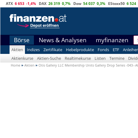
ATX
6 653
-1,4%
DAX
26 319
0,7%
Dow
54 037
0,3%
EStoxx50
6 524
Börse
News & Analysen
myfinanzen
Aktien
Indizes
Zertifikate
Hebelprodukte
Fonds
ETF
Anleihe
Aktienkurse
Aktien-Suche
Realtimekurse
Listen
Termine
Divi
Home
»
Aktien
»
Otis Gallery LLC Membership Units Gallery Drop Series -043--A