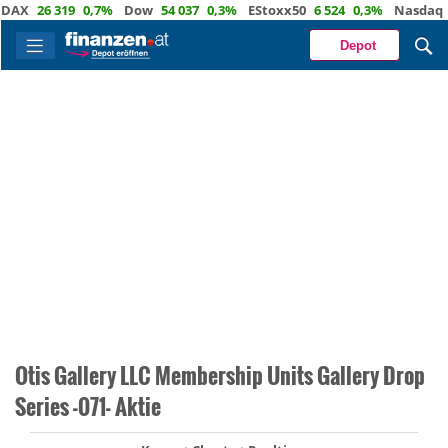
X
26 319
0,7%
Dow
54 037
0,3%
EStoxx50
6 524
0,3%
Nasdaq
29 
Depot
Otis Gallery LLC Membership Units Gallery Drop
Series -071- Aktie