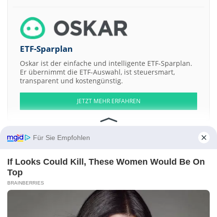
ETF-Sparplan
Oskar ist der einfache und intelligente ETF-Sparplan.
Er übernimmt die ETF-Auswahl, ist steuersmart,
transparent und kostengünstig.
JETZT MEHR ERFAHREN
Für Sie Empfohlen
Aktien ATX
DAX
EuroStoxx 50
Dow Jones
NASDAQ 100
Nikkei 225
If Looks Could Kill, These Women Would Be On
S&P 500
Top
BRAINBERRIES
Weitere Aktien:
Otis Gallery LLC Membership Units Gallery Drop Series -021-
Argosy
Minerals
Otis Gallery LLC Membership Units Gallery Drop Series -047-
bonyf
Majorel Group Luxembourg