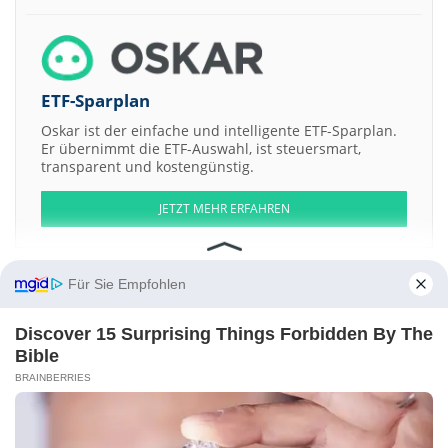
ETF-Sparplan
Oskar ist der einfache und intelligente ETF-Sparplan.
Er übernimmt die ETF-Auswahl, ist steuersmart,
transparent und kostengünstig.
JETZT MEHR ERFAHREN
Für Sie Empfohlen
Aktien ATX
DAX
EuroStoxx 50
Dow Jones
NASDAQ 100
Nikkei 225
Discover 15 Surprising Things Forbidden By The
S&P 500
Bible
BRAINBERRIES
Weitere Aktien:
Evergreen a
Otis Gallery LLC Membership Units Gallery Drop Series
-099-
Counter Press Acquisition a
Metal Sky Star Acquisition
Corporation Cons of 1 Shs + 1-2 Wt
Warner Bros. Discovery