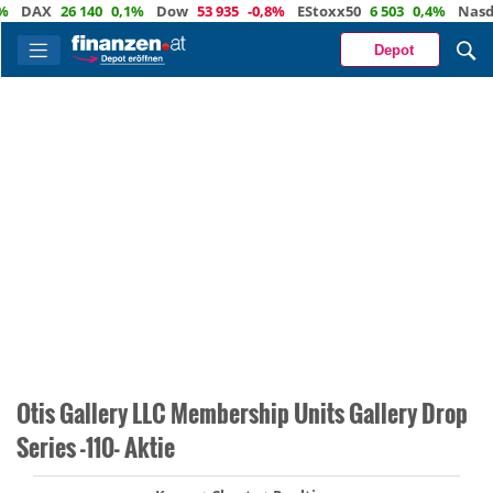
AX
26 140
0,1%
Dow
53 935
-0,8%
EStoxx50
6 503
0,4%
Nasdaq
Depot
Otis Gallery LLC Membership Units Gallery Drop
Series -110- Aktie