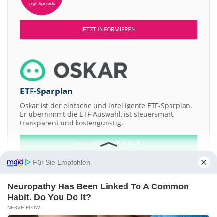
JETZT INFORMIEREN
ETF-Sparplan
Oskar ist der einfache und intelligente ETF-Sparplan.
Er übernimmt die ETF-Auswahl, ist steuersmart,
transparent und kostengünstig.
JETZT MEHR ERFAHREN
Für Sie Empfohlen
Neuropathy Has Been Linked To A Common
Habit. Do You Do It?
Aktien ATX
DAX
EuroStoxx 50
Dow Jones
NASDAQ 100
Nikkei 225
NERVE FLOW
S&P 500