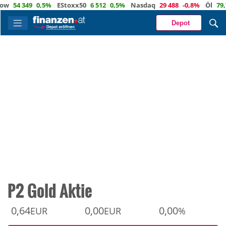
54 349
0,5%
EStoxx50
6 512
0,5%
Nasdaq
29 488
-0,8%
Öl
79,7
0,
Depot
P2 Gold Aktie
0,64
0,00
0,00
EUR
EUR
%