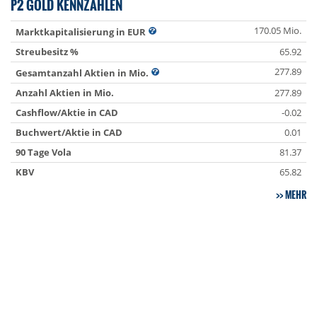
P2 GOLD KENNZAHLEN
170.05 Mio.
Marktkapitalisierung in EUR
Streubesitz %
65.92
277.89
Gesamtanzahl Aktien in Mio.
Anzahl Aktien in Mio.
277.89
Cashflow/Aktie in CAD
-0.02
Buchwert/Aktie in CAD
0.01
90 Tage Vola
81.37
KBV
65.82
MEHR