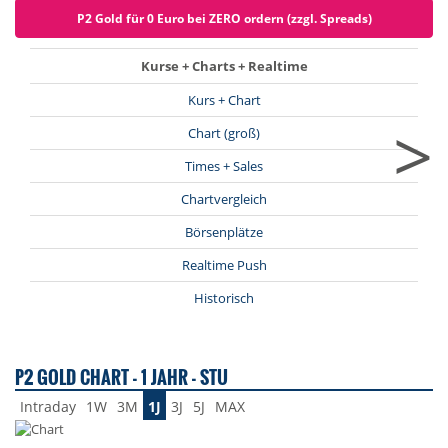
P2 Gold für 0 Euro bei ZERO ordern (zzgl. Spreads)
Kurse + Charts + Realtime
Kurs + Chart
>
Chart (groß)
Times + Sales
Chartvergleich
Börsenplätze
Realtime Push
Historisch
P2 GOLD CHART - 1 JAHR - STU
Intraday
1W
3M
1J
3J
5J
MAX