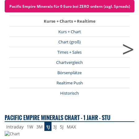
Pacific Empire Minerals für 0 Euro bei ZERO ordern (zzgl. Spreads)
Kurse + Charts + Realtime
Kurs + Chart
>
Chart (groß)
Times + Sales
Chartvergleich
Börsenplätze
Realtime Push
Historisch
PACIFIC EMPIRE MINERALS CHART - 1 JAHR - STU
Intraday
1W
3M
1J
3J
5J
MAX