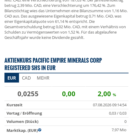
Mio. CAD, eine Verschlechterung von 187,03 %. Der Jahresfehlbetrag
betrug 2,39 Mio. CAD, eine Verschlechterung um 176,42 %. Zum
Bilanzstichtag wies das Unternehmen eine Bilanzsumme von 1,16 Mio.
CAD aus. Das ausgewiesene Eigenkapital betrug 0,71 Mio. CAD, was
einer Eigenkapitalquote von 61,14 % entspricht. Die
Gesamtverschuldung betrug 0,02 Mio. CAD, mit einem Verhältnis von
Schulden zu Vermögenswerten von 1,52 %. Für das abgelaufene
Geschäftsjahr wurde keine Dividende gezahlt.
AKTIENKURS PACIFIC EMPIRE MINERALS CORP
REGISTERED SHS IN EUR
EUR
CAD
MEHR
0,0255
0,00
2,00
%
Kurszeit
07.08.2026 09:14:54
Vortag
/
Eröffnung
0,03 / 0,03
Volumen (Stück)
0
7,97 Mio
Marktkap. (EUR)