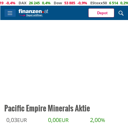
0,4%
DAX
26 245
0,4%
Dow
53 885
-0,9%
EStoxx50
6 514
0,2%
Na
Depot
Pacific Empire Minerals Aktie
0,03
0,00
2,00
EUR
EUR
%