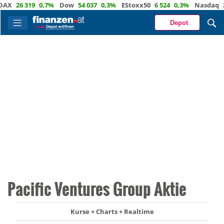
26 319
0,7%
Dow
54 037
0,3%
EStoxx50
6 524
0,3%
Nasdaq
29 7
Depot
Pacific Ventures Group Aktie
Kurse + Charts + Realtime