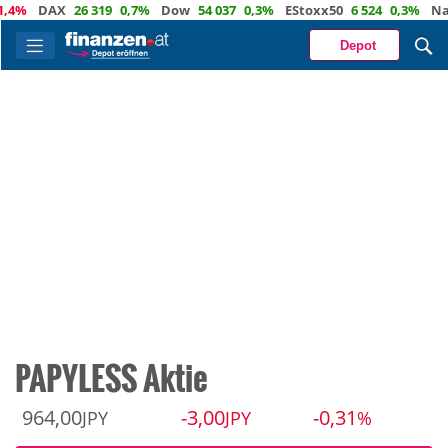
%
DAX
26 319
0,7%
Dow
54 037
0,3%
EStoxx50
6 524
0,3%
Nasda
Depot
PAPYLESS Aktie
964,00
-3,00
-0,31
JPY
JPY
%