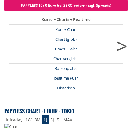
PAPYLESS für 0 Euro bei ZERO ordern (zzgl. Spreads)
Kurse + Charts + Realtime
Kurs + Chart
>
Chart (groß)
Times + Sales
Chartvergleich
Börsenplätze
Realtime Push
Historisch
PAPYLESS CHART - 1 JAHR - TOKIO
Intraday
1W
3M
1J
3J
5J
MAX