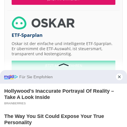
ETF-Sparplan
Oskar ist der einfache und intelligente ETF-Sparplan.
Er übernimmt die ETF-Auswahl, ist steuersmart,
transparent und kostengünstig.
JETZT MEHR ERFAHREN
Für Sie Empfohlen
Hollywood's Inaccurate Portrayal Of Reality –
Take A Look Inside
Aktien ATX
DAX
EuroStoxx 50
Dow Jones
NASDAQ 100
Nikkei 225
BRAINBERRIES
S&P 500
Weitere Aktien:
The Way You Sit Could Expose Your True
SCINEX
SUNNY SIDE UP
Delta drone
Stylife
Village Vanguard
Personality